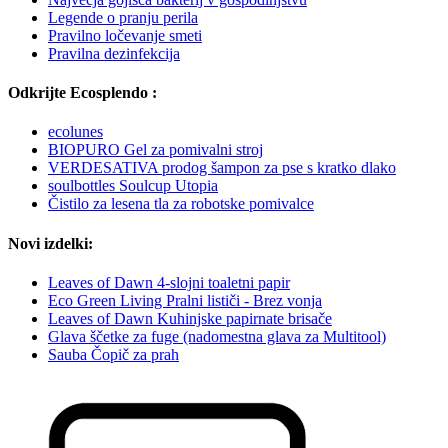
Legende o pranju perila
Pravilno ločevanje smeti
Pravilna dezinfekcija
Odkrijte Ecosplendo :
ecolunes
BIOPURO Gel za pomivalni stroj
VERDESATIVA prodog šampon za pse s kratko dlako
soulbottles Soulcup Utopia
Čistilo za lesena tla za robotske pomivalce
Novi izdelki:
Leaves of Dawn 4-slojni toaletni papir
Eco Green Living Pralni lističi - Brez vonja
Leaves of Dawn Kuhinjske papirnate brisače
Glava ščetke za fuge (nadomestna glava za Multitool)
Sauba Čopič za prah