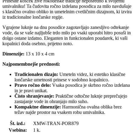
Prinesite košček žive rokodelske tradicije neposredno k svojemu
umivalniku! Ta čudovita ročno izdelana posodica za milo navdušuje
s klasično ovalno obliko in umetelnim cvetličnim dizajnom, ki izvira
iz tradicionalne lončarske regije.
Vgrajene luknje na dnu posodice zagotavljajo zanesljivo odtekanje
vode, da se vaše najljubše trdo milo po vsaki uporabi hitro posuši in
dolgo ostane izdatno. Eleganten in funkcionalen poudarek, ki vaši
kopalnici doda osebno, prijetno noto.
Dimenzije:
13 x 10 x 4 cm
Najpomembnejše prednosti:
Tradicionalen dizajn:
Umeteln videz, ki estetiko klasične
lončarske umetnosti prinese v sodobno kopalnico.
Pravo ročno delo:
Vsaka posodica je skrbno ročno izdelana
in je pravi unikat.
Čisto shranjevanje:
Praktične odtočne luknje preprečujejo
zastajanje vode in ohranjajo milo suho.
Kompaktne dimenzije:
Harmonična ovalna oblika brez
težav najde prostor na vsakem robu umivalnika.
Št. izd.:
XMW-TRAN-POR879
Vsebina:
1 k.