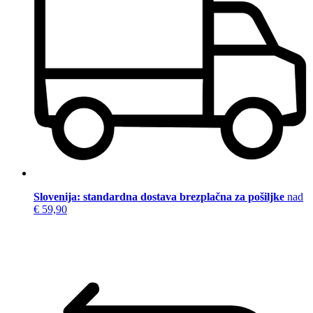
Slovenija: standardna dostava brezplačna za pošiljke
nad
€ 59,90