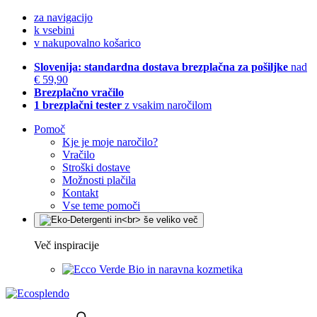
za navigacijo
k vsebini
v nakupovalno košarico
Slovenija: standardna dostava brezplačna za pošiljke
nad
€ 59,90
Brezplačno vračilo
1 brezplačni tester
z vsakim naročilom
Pomoč
Kje je moje naročilo?
Vračilo
Stroški dostave
Možnosti plačila
Kontakt
Vse teme pomoči
Več inspiracije
Bio in naravna kozmetika