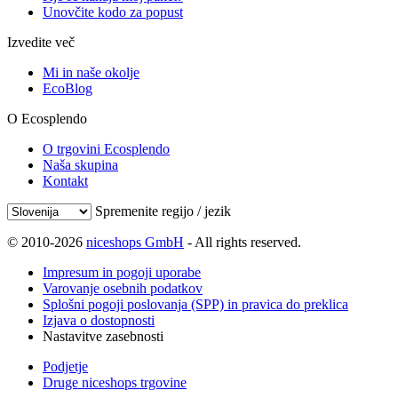
Unovčite kodo za popust
Izvedite več
Mi in naše okolje
EcoBlog
O Ecosplendo
O trgovini Ecosplendo
Naša skupina
Kontakt
Spremenite regijo / jezik
© 2010-2026
niceshops GmbH
- All rights reserved.
Impresum in pogoji uporabe
Varovanje osebnih podatkov
Splošni pogoji poslovanja (SPP) in pravica do preklica
Izjava o dostopnosti
Nastavitve zasebnosti
Podjetje
Druge niceshops trgovine