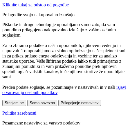
Kliknite tukaj za odstop od pogodbe
Prilagodite svojo nakupovalno izkušnjo
Piškotke in druge tehnologije uporabljamo samo zato, da vam
ponudimo prilagojeno nakupovalno izkušnjo z vašim osebnim
soglasjem.
Za to zbiramo podatke o naših uporabnikih, njihovem vedenju in
napravah. To uporabljamo za stalno optimizacijo naše spletne strani
in za prikaz prilagojenega oglaševanja in vsebine ter za analizo
statistike uporabe. Vaše šifrirane podatke lahko tudi primerjamo z
zunanjimi ponudniki in vam prikažemo ponudbe prek njihovih
spletnih oglaševalskih kanalov, le če njihove storitve že uporabljate
sami.
Preden podate soglasje, se pozanimajte v nastavitvah in v naši
izjavi
o varovanju osebnih podatkov
.
Strinjam se
Samo obvezno
Prilagajanje nastavitev
Politika zasebnosti
Posamezne nastavitve za varstvo podatkov