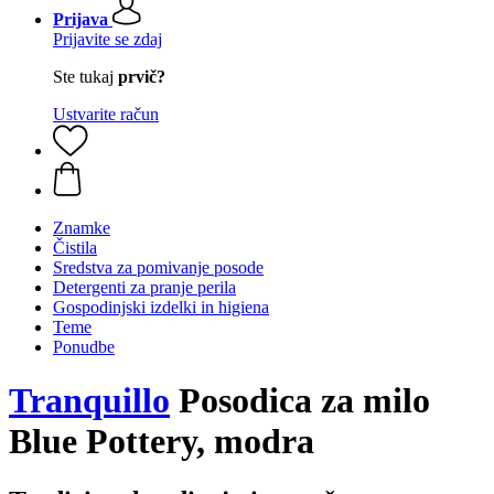
Prijava
Prijavite se zdaj
Ste tukaj
prvič?
Ustvarite račun
Znamke
Čistila
Sredstva za pomivanje posode
Detergenti za pranje perila
Gospodinjski izdelki in higiena
Teme
Ponudbe
Tranquillo
Posodica za milo
Blue Pottery, modra