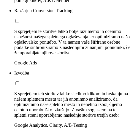
podlagi klikov, Ads Defender
Razširjen Conversion Tracking
S sprejetjem te storitve lahko bolje razumemo in ocenimo
uspešnost našega spletnega oglaševanja ter optimiziramo našo
oglaševalsko ponudbo. V ta namen vaše šifrirane osebne
podatke sinhroniziramo z naslednjimi zunanjimi ponudniki, če
že uporabljate njihove storitve:
Google Ads
Izvedba
S sprejetjem teh storitev lahko sledimo klikom in brskanju na
našem spletnem mestu ter jih anonimno analiziramo, da
optimiziramo naše spletno mesto in nenehno izboljšujemo
celotno uporabniško izkušnjo. Z vašim soglasjem na tej
spletni strani uporabljamo naslednje storitve tretjih oseb:
Google Analytics, Clarity, A/B-Testing