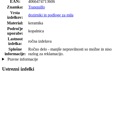
EAN:
4066474713606
Znamka:
Tranquillo
Vrsta
dozirniki in podloge za mila
izdelkov:
Material:
keramika
Področje
kopalnica
uporabe:
Lastnost
ročna izdelava
izdelka:
Splošne
Ročno delo - manjše nepravilnosti so možne in niso
informacije:
razlog za reklamacijo.
Pravne informacije
Ustrezni izdelki