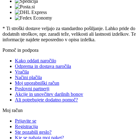
* Ti stroški dostave veljajo za standardno pošiljanje. Lahko pride do
dodatnih stroškov, npr. zaradi teže, velikosti ali lastnosti izdelkov. Te
informacije najdete neposredno v opisu izdelka.
Pomoč in podpora
Kako oddati naročilo
Odprema in dostava naročila
Vračila
Načini plačila
Moj uporabniški račun
Poslovni partnerji
Akcije in unovčitev darilnih bonov
Ali potrebujete dodatno pomoč?
Moj račun
Prijavite se
Registracija
Ste pozabili geslo?
Kje se nahaja moj paket?