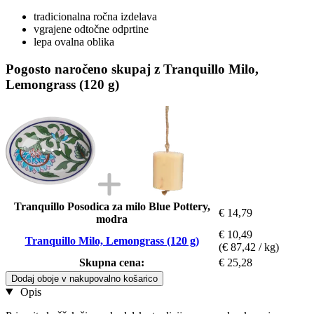
tradicionalna ročna izdelava
vgrajene odtočne odprtine
lepa ovalna oblika
Pogosto naročeno skupaj z Tranquillo Milo,
Lemongrass (120 g)
Tranquillo Posodica za milo Blue Pottery,
€ 14,79
modra
€ 10,49
Tranquillo Milo, Lemongrass (120 g)
(€ 87,42 / kg)
Skupna cena:
€ 25,28
Dodaj oboje v nakupovalno košarico
Opis