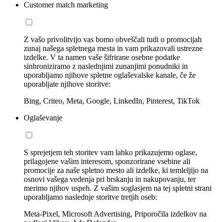
Customer match marketing
Z vašo privolitvijo vas bomo obveščali tudi o promocijah
zunaj našega spletnega mesta in vam prikazovali ustrezne
izdelke. V ta namen vaše šifrirane osebne podatke
sinhroniziramo z naslednjimi zunanjimi ponudniki in
uporabljamo njihove spletne oglaševalske kanale, če že
uporabljate njihove storitve:
Bing, Criteo, Meta, Google, LinkedIn, Pinterest, TikTok
Oglaševanje
S sprejetjem teh storitev vam lahko prikazujemo oglase,
prilagojene vašim interesom, sponzorirane vsebine ali
promocije za naše spletno mesto ali izdelke, ki temleljijo na
osnovi vašega vedenja pri brskanju in nakupovanju, ter
merimo njihov uspeh. Z vašim soglasjem na tej spletni strani
uporabljamo naslednje storitve tretjih oseb:
Meta-Pixel, Microsoft Advertising, Priporočila izdelkov na