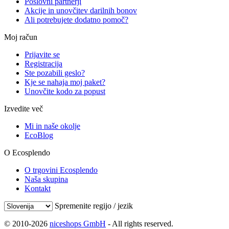
Poslovni partnerji
Akcije in unovčitev darilnih bonov
Ali potrebujete dodatno pomoč?
Moj račun
Prijavite se
Registracija
Ste pozabili geslo?
Kje se nahaja moj paket?
Unovčite kodo za popust
Izvedite več
Mi in naše okolje
EcoBlog
O Ecosplendo
O trgovini Ecosplendo
Naša skupina
Kontakt
Spremenite regijo / jezik
© 2010-2026
niceshops GmbH
- All rights reserved.