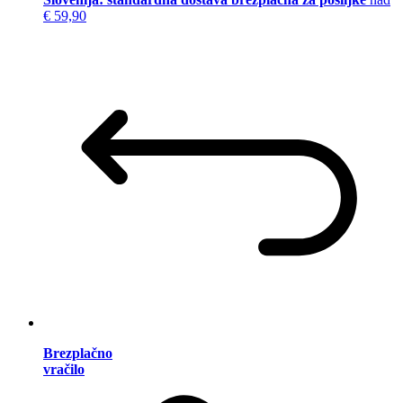
€ 59,90
Brezplačno
vračilo