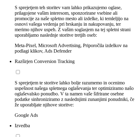
S sprejetjem teh storitev vam lahko prikazujemo oglase,
prilagojene vašim interesom, sponzorirane vsebine ali
promocije za naše spletno mesto ali izdelke, ki temleljijo na
osnovi vašega vedenja pri brskanju in nakupovanju, ter
merimo njihov uspeh. Z vašim soglasjem na tej spletni strani
uporabljamo naslednje storitve tretjih oseb:
Meta-Pixel, Microsoft Advertising, Priporočila izdelkov na
podlagi klikov, Ads Defender
Razširjen Conversion Tracking
S sprejetjem te storitve lahko bolje razumemo in ocenimo
uspešnost našega spletnega oglaševanja ter optimiziramo našo
oglaševalsko ponudbo. V ta namen vaše šifrirane osebne
podatke sinhroniziramo z naslednjimi zunanjimi ponudniki, če
že uporabljate njihove storitve:
Google Ads
Izvedba