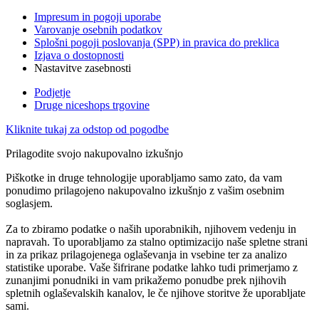
Impresum in pogoji uporabe
Varovanje osebnih podatkov
Splošni pogoji poslovanja (SPP) in pravica do preklica
Izjava o dostopnosti
Nastavitve zasebnosti
Podjetje
Druge niceshops trgovine
Kliknite tukaj za odstop od pogodbe
Prilagodite svojo nakupovalno izkušnjo
Piškotke in druge tehnologije uporabljamo samo zato, da vam
ponudimo prilagojeno nakupovalno izkušnjo z vašim osebnim
soglasjem.
Za to zbiramo podatke o naših uporabnikih, njihovem vedenju in
napravah. To uporabljamo za stalno optimizacijo naše spletne strani
in za prikaz prilagojenega oglaševanja in vsebine ter za analizo
statistike uporabe. Vaše šifrirane podatke lahko tudi primerjamo z
zunanjimi ponudniki in vam prikažemo ponudbe prek njihovih
spletnih oglaševalskih kanalov, le če njihove storitve že uporabljate
sami.