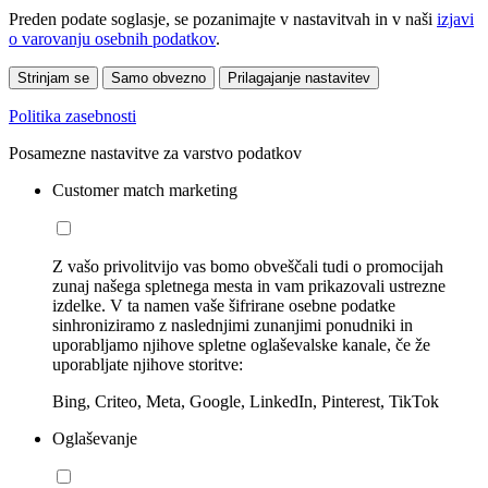
Preden podate soglasje, se pozanimajte v nastavitvah in v naši
izjavi
o varovanju osebnih podatkov
.
Strinjam se
Samo obvezno
Prilagajanje nastavitev
Politika zasebnosti
Posamezne nastavitve za varstvo podatkov
Customer match marketing
Z vašo privolitvijo vas bomo obveščali tudi o promocijah
zunaj našega spletnega mesta in vam prikazovali ustrezne
izdelke. V ta namen vaše šifrirane osebne podatke
sinhroniziramo z naslednjimi zunanjimi ponudniki in
uporabljamo njihove spletne oglaševalske kanale, če že
uporabljate njihove storitve:
Bing, Criteo, Meta, Google, LinkedIn, Pinterest, TikTok
Oglaševanje