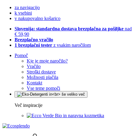
za navigacijo
k vsebini
v nakupovalno košarico
Slovenija: standardna dostava brezplačna za pošiljke
nad
€ 59,90
Brezplačno vračilo
1 brezplačni tester
z vsakim naročilom
Pomoč
Kje je moje naročilo?
Vračilo
Stroški dostave
Možnosti plačila
Kontakt
Vse teme pomoči
Več inspiracije
Bio in naravna kozmetika