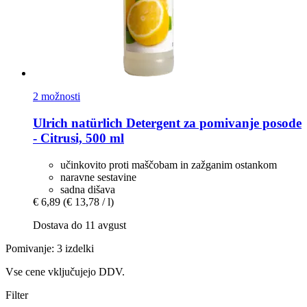
2 možnosti
Ulrich natürlich
Detergent za pomivanje posode
-​ Citrusi, 500 ml
učinkovito proti maščobam in zažganim ostankom
naravne sestavine
sadna dišava
€ 6,89
(€ 13,78 / l)
Dostava do 11 avgust
Pomivanje: 3 izdelki
Vse cene vključujejo DDV.
Filter