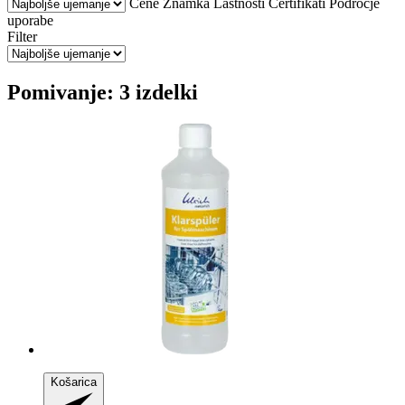
Cene
Znamka
Lastnosti
Certifikati
Področje
uporabe
Filter
Pomivanje: 3 izdelki
Košarica