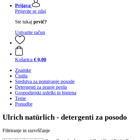
Prijava
Prijavite se zdaj
Ste tukaj
prvič?
Ustvarite račun
Košarica
€ 0,00
Znamke
Čistila
Sredstva za pomivanje posode
Detergenti za pranje perila
Gospodinjski izdelki in higiena
Teme
Ponudbe
Ulrich natürlich - detergenti za posodo
Filtriranje in razvrščanje