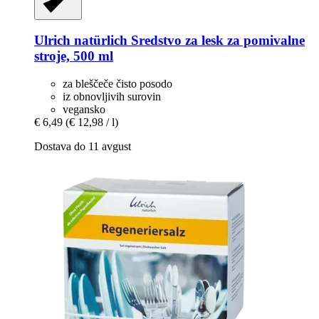
Ulrich natürlich
Sredstvo za lesk za pomivalne
stroje, 500 ml
za bleščeče čisto posodo
iz obnovljivih surovin
vegansko
€ 6,49
(€ 12,98 / l)
Dostava do 11 avgust