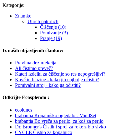
Kategorije:
Znamke
Ulrich natürlich
Čiščenje (10)
Pomivanje (3)
Pranje (19)
Iz naših objavljenih člankov:
Pravilna dezinfekcija
Ali čistimo preveč?
Kateri izdelki za čiščenje so res nepogrešljivi?
Kavč in blazine - kako jih najbolje očistiti?
Pomivalni stroj - kako ga očistiti?
Odkrijte Ecosplendo :
ecolunes
brabantia Kopalniško ogledalo - MindSet
brabantia Bo vreča za perilo, za koš za perilo
Dr. Bronner's Čistilni sprej za roke z bio sivko
CYCLE Čistilo za kopalnico