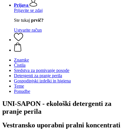
Prijava
Prijavite se zdaj
Ste tukaj
prvič?
Ustvarite račun
Znamke
Čistila
Sredstva za pomivanje posode
Detergenti za pranje perila
Gospodinjski izdelki in higiena
Teme
Ponudbe
UNI-SAPON - ekološki detergenti za
pranje perila
Vestransko uporabni pralni koncentrati