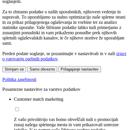
soglasjem.
Za to zbiramo podatke o naših uporabnikih, njihovem vedenju in
napravah. To uporabljamo za stalno optimizacijo naše spletne strani
in za prikaz prilagojenega oglaševanja in vsebine ter za analizo
statistike uporabe. Vaše šifrirane podatke lahko tudi primerjamo z
zunanjimi ponudniki in vam prikažemo ponudbe prek njihovih
spletnih oglaševalskih kanalov, le če njihove storitve že uporabljate
sami.
Preden podate soglasje, se pozanimajte v nastavitvah in v naši
izjavi
o varovanju osebnih podatkov
.
Strinjam se
Samo obvezno
Prilagajanje nastavitev
Politika zasebnosti
Posamezne nastavitve za varstvo podatkov
Customer match marketing
Z vašo privolitvijo vas bomo obveščali tudi o promocijah
zunaj našega spletnega mesta in vam prikazovali ustrezne
izdelke. V ta namen vaše šifrirane osebne podatke