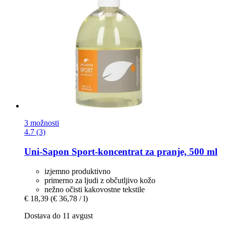
3 možnosti
4.7 (3)
Uni-Sapon
Sport-​koncentrat za pranje, 500 ml
izjemno produktivno
primerno za ljudi z občutljivo kožo
nežno očisti kakovostne tekstile
€ 18,39
(€ 36,78 / l)
Dostava do 11 avgust