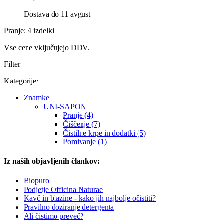
Dostava do 11 avgust
Pranje: 4 izdelki
Vse cene vključujejo DDV.
Filter
Kategorije:
Znamke
UNI-SAPON
Pranje (4)
Čiščenje (7)
Čistilne krpe in dodatki (5)
Pomivanje (1)
Iz naših objavljenih člankov:
Biopuro
Podjetje Officina Naturae
Kavč in blazine - kako jih najbolje očistiti?
Pravilno doziranje detergenta
Ali čistimo preveč?