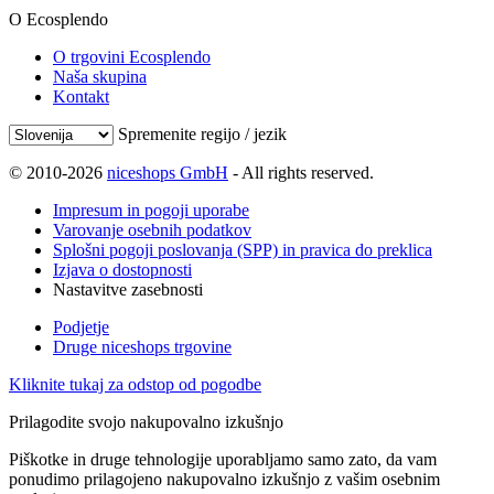
O Ecosplendo
O trgovini Ecosplendo
Naša skupina
Kontakt
Spremenite regijo / jezik
© 2010-2026
niceshops GmbH
- All rights reserved.
Impresum in pogoji uporabe
Varovanje osebnih podatkov
Splošni pogoji poslovanja (SPP) in pravica do preklica
Izjava o dostopnosti
Nastavitve zasebnosti
Podjetje
Druge niceshops trgovine
Kliknite tukaj za odstop od pogodbe
Prilagodite svojo nakupovalno izkušnjo
Piškotke in druge tehnologije uporabljamo samo zato, da vam
ponudimo prilagojeno nakupovalno izkušnjo z vašim osebnim