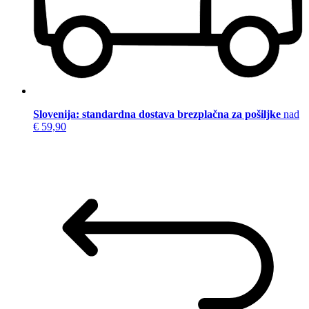
Slovenija: standardna dostava brezplačna za pošiljke
nad
€ 59,90