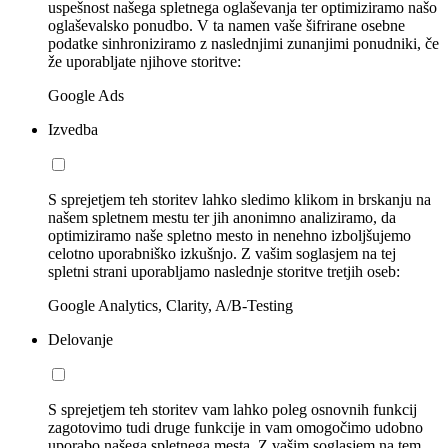
uspešnost našega spletnega oglaševanja ter optimiziramo našo
oglaševalsko ponudbo. V ta namen vaše šifrirane osebne
podatke sinhroniziramo z naslednjimi zunanjimi ponudniki, če
že uporabljate njihove storitve:
Google Ads
Izvedba
S sprejetjem teh storitev lahko sledimo klikom in brskanju na
našem spletnem mestu ter jih anonimno analiziramo, da
optimiziramo naše spletno mesto in nenehno izboljšujemo
celotno uporabniško izkušnjo. Z vašim soglasjem na tej
spletni strani uporabljamo naslednje storitve tretjih oseb:
Google Analytics, Clarity, A/B-Testing
Delovanje
S sprejetjem teh storitev vam lahko poleg osnovnih funkcij
zagotovimo tudi druge funkcije in vam omogočimo udobno
uporabo našega spletnega mesta. Z vašim soglasjem na tem