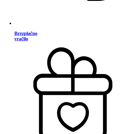
Brezplačno
vračilo