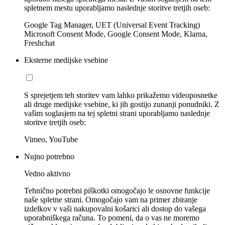
spletnem mestu uporabljamo naslednje storitve tretjih oseb:
Google Tag Manager, UET (Universal Event Tracking)
Microsoft Consent Mode, Google Consent Mode, Klarna,
Freshchat
Eksterne medijske vsebine
S sprejetjem teh storitev vam lahko prikažemo videoposnetke
ali druge medijske vsebine, ki jih gostijo zunanji ponudniki. Z
vašim soglasjem na tej spletni strani uporabljamo naslednje
storitve tretjih oseb:
Vimeo, YouTube
Nujno potrebno
Vedno aktivno
Tehnično potrebni piškotki omogočajo le osnovne funkcije
naše spletne strani. Omogočajo vam na primer zbiranje
izdelkov v vaši nakupovalni košarici ali dostop do vašega
uporabniškega računa. To pomeni, da o vas ne moremo