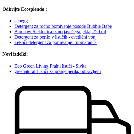
Odkrijte Ecosplendo :
ecoegg
Detergent za ročno pomivanje posode Bubble Babe
Bambaw Steklenica iz nerjavečega jekla, 750 ml
Detergent za perilo v lističih - cvetlični vonj
Tekoči detergent za pomivanje - pomaranča
Novi izdelki:
Eco Green Living Pralni lističi - Sivka
greenatural Lističi za pranje perila, odišavljeni