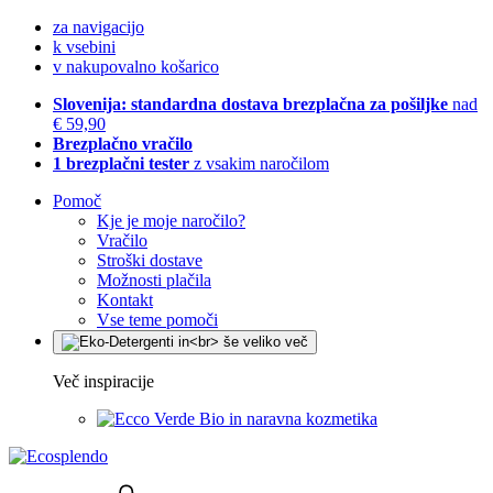
za navigacijo
k vsebini
v nakupovalno košarico
Slovenija: standardna dostava brezplačna za pošiljke
nad
€ 59,90
Brezplačno vračilo
1 brezplačni tester
z vsakim naročilom
Pomoč
Kje je moje naročilo?
Vračilo
Stroški dostave
Možnosti plačila
Kontakt
Vse teme pomoči
Več inspiracije
Bio in naravna kozmetika