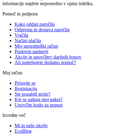
informacije najdete neposredno v opisu izdelka.
Pomoč in podpora
Kako oddati naročilo
Odprema in dostava naročila
Vračila
Načini plačila
Moj uporabniški račun
Poslovni partnerji
Akcije in unovčitev darilnih bonov
Ali potrebujete dodatno pomoč?
Moj račun
Prijavite se
Registracija
Ste pozabili geslo?
Kje se nahaja moj paket?
Unovčite kodo za popust
Izvedite več
Mi in naše okolje
EcoBlog