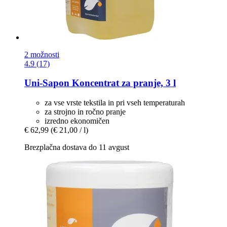
2 možnosti
4.9 (17)
Uni-Sapon
Koncentrat za pranje, 3 l
za vse vrste tekstila in pri vseh temperaturah
za strojno in ročno pranje
izredno ekonomičen
€ 62,99
(€ 21,00 / l)
Brezplačna dostava do 11 avgust