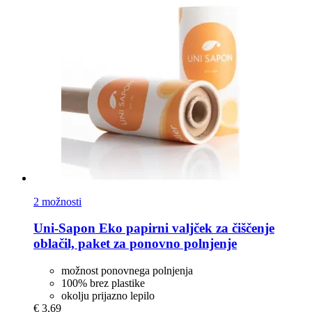
2 možnosti
Uni-Sapon
Eko papirni valjček za čiščenje
oblačil, paket za ponovno polnjenje
možnost ponovnega polnjenja
100% brez plastike
okolju prijazno lepilo
€ 3,69