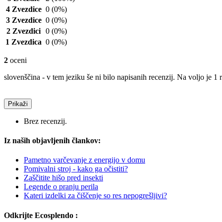
4 Zvezdice
0
(0%)
3 Zvezdice
0
(0%)
2 Zvezdici
0
(0%)
1 Zvezdica
0
(0%)
2
oceni
slovenščina - v tem jeziku še ni bilo napisanih recenzij. Na voljo je 1 
Prikaži
Brez recenzij.
Iz naših objavljenih člankov:
Pametno varčevanje z energijo v domu
Pomivalni stroj - kako ga očistiti?
Zaščitite hišo pred insekti
Legende o pranju perila
Kateri izdelki za čiščenje so res nepogrešljivi?
Odkrijte Ecosplendo :