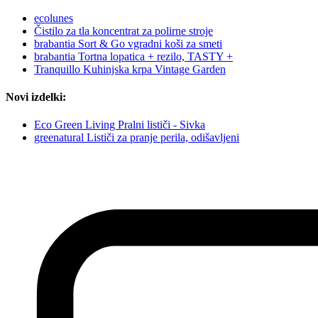
ecolunes
Čistilo za tla koncentrat za polirne stroje
brabantia Sort & Go vgradni koši za smeti
brabantia Tortna lopatica + rezilo, TASTY +
Tranquillo Kuhinjska krpa Vintage Garden
Novi izdelki:
Eco Green Living Pralni lističi - Sivka
greenatural Lističi za pranje perila, odišavljeni