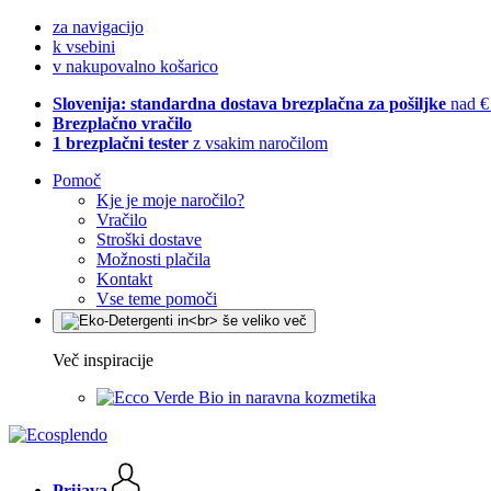
za navigacijo
k vsebini
v nakupovalno košarico
Slovenija: standardna dostava brezplačna za pošiljke
nad €
Brezplačno vračilo
1 brezplačni tester
z vsakim naročilom
Pomoč
Kje je moje naročilo?
Vračilo
Stroški dostave
Možnosti plačila
Kontakt
Vse teme pomoči
Več inspiracije
Bio in naravna kozmetika
Prijava