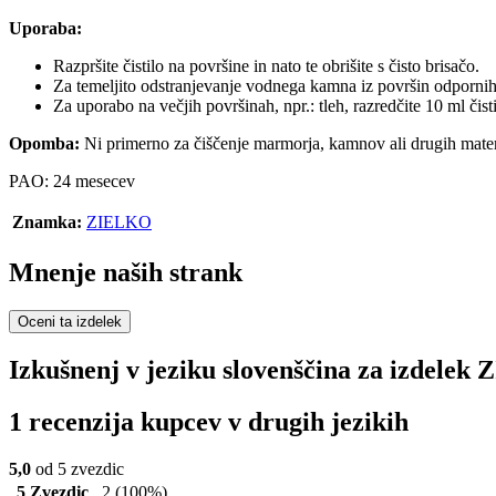
Uporaba:
Razpršite čistilo na površine in nato te obrišite s čisto brisačo.
Za temeljito odstranjevanje vodnega kamna iz površin odpornih na
Za uporabo na večjih površinah, npr.: tleh, razredčite 10 ml čisti
Opomba:
Ni primerno za čiščenje marmorja, kamnov ali drugih materi
PAO: 24 mesecev
Znamka:
ZIELKO
Mnenje naših strank
Oceni ta izdelek
Izkušnenj v jeziku slovenščina za izdelek
1 recenzija kupcev v drugih jezikih
5,0
od 5 zvezdic
5 Zvezdic
2
(100%)