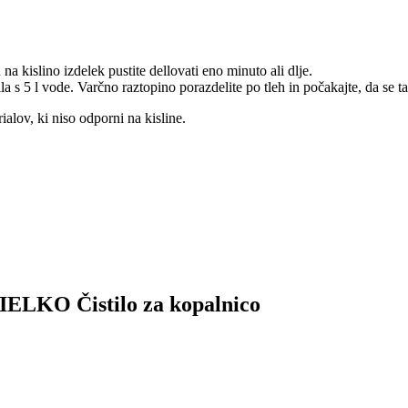
 kislino izdelek pustite dellovati eno minuto ali dlje.
la s 5 l vode. Varčno raztopino porazdelite po tleh in počakajte, da se ta
alov, ki niso odporni na kisline.
 ZIELKO Čistilo za kopalnico