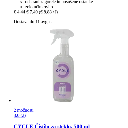
odstrani zagorele in posušene ostanke
zelo učinkovito
€ 4,44
€ 7,40
(€ 8,88 / l)
Dostava do 11 avgust
2 možnosti
3.0 (2)
CYCLE
Čistilo za steklo, 500 ml