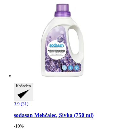
Košarica
3.9 (31)
sodasan
Mehčalec, Sivka (750 ml)
-10%