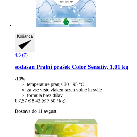
Košarica
4.3 (7)
sodasan
Pralni prašek Color Sensitiv, 1,01 kg
-10%
temperature pranja 30 - 95 °C
za vse vrste vlaken razen volne in svile
formula brez dišav
€ 7,57
€ 8,42
(€ 7,50 / kg)
Dostava do 11 avgust