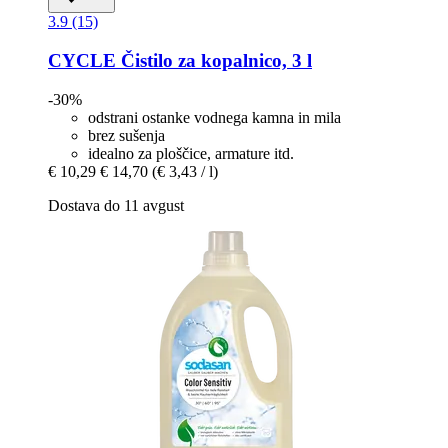
3.9 (15)
CYCLE
Čistilo za kopalnico, 3 l
-30%
odstrani ostanke vodnega kamna in mila
brez sušenja
idealno za ploščice, armature itd.
€ 10,29
€ 14,70
(€ 3,43 / l)
Dostava do 11 avgust