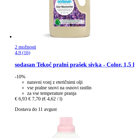
2 možnosti
4.9 (16)
sodasan
Tekoč pralni prašek sivka -​ Color, 1,5 l
-10%
naravni vonj z eteričnimi olji
vse pralne snovi na osnovi rastlin
za vse temperature pranja
€ 6,93
€ 7,70
(€ 4,62 / l)
Dostava do 11 avgust