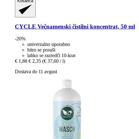
Košarica
CYCLE
Večnamenski čistilni koncentrat, 50 ml
-20%
univerzalno uporabno
hitro se posuši
lahko se razredči 10-krat
€ 1,88
€ 2,35
(€ 37,60 / l)
Dostava do 11 avgust