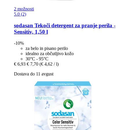
2 možnosti
5.0 (2)
sodasan
Tekoči detergent za pranje perila -​
Sensitiv, 1,50 l
-10%
za belo in pisano perilo
idealno za občutljivo kožo
30°C - 95°C
€ 6,93
€ 7,70
(€ 4,62 / l)
Dostava do 11 avgust