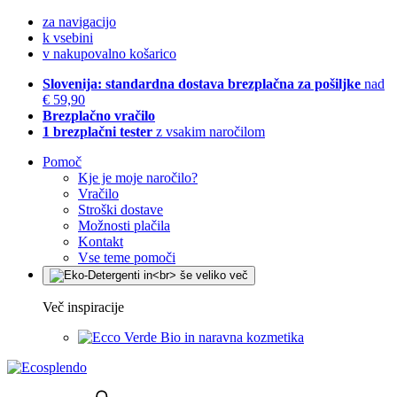
za navigacijo
k vsebini
v nakupovalno košarico
Slovenija: standardna dostava brezplačna za pošiljke
nad
€ 59,90
Brezplačno vračilo
1 brezplačni tester
z vsakim naročilom
Pomoč
Kje je moje naročilo?
Vračilo
Stroški dostave
Možnosti plačila
Kontakt
Vse teme pomoči
Več inspiracije
Bio in naravna kozmetika