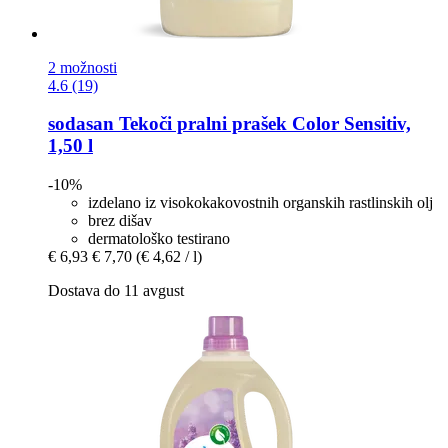
2 možnosti
4.6 (19)
sodasan
Tekoči pralni prašek Color Sensitiv,
1,50 l
-10%
izdelano iz visokokakovostnih organskih rastlinskih olj
brez dišav
dermatološko testirano
€ 6,93
€ 7,70
(€ 4,62 / l)
Dostava do 11 avgust