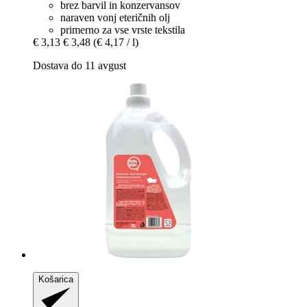
brez barvil in konzervansov
naraven vonj eteričnih olj
primerno za vse vrste tekstila
€ 3,13
€ 3,48
(€ 4,17 / l)
Dostava do 11 avgust
Košarica