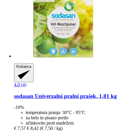
Košarica
4.0 (4)
sodasan
Univerzalni pralni prašek, 1,01 kg
-10%
temperatura pranja: 30°C - 95°C
za belo in pisano perilo
učinkovito proti madežem
€ 7,57
€ 8,42
(€ 7,50 / kg)