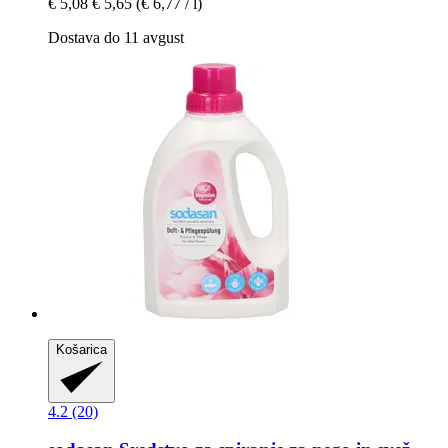
€ 5,08
€ 5,65
(€ 6,77 / l)
Dostava do 11 avgust
Košarica
4.2 (20)