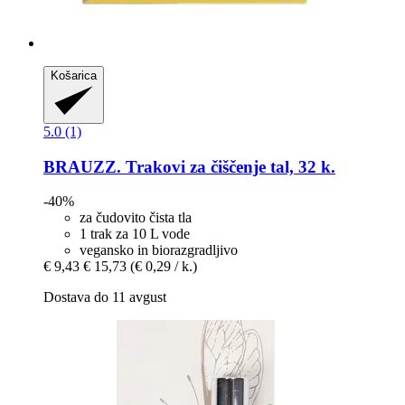
Košarica
5.0 (1)
BRAUZZ.
Trakovi za čiščenje tal, 32 k.
-40%
za čudovito čista tla
1 trak za 10 L vode
vegansko in biorazgradljivo
€ 9,43
€ 15,73
(€ 0,29 / k.)
Dostava do 11 avgust