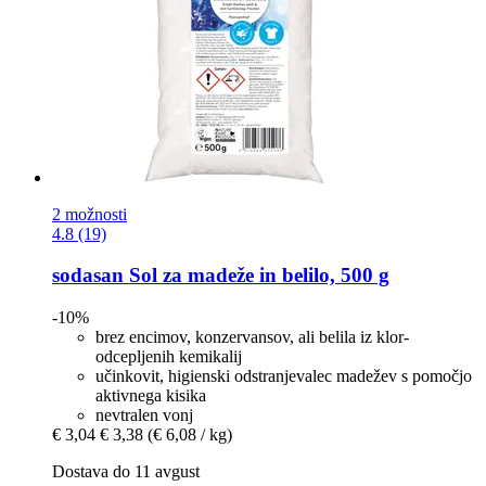
2 možnosti
4.8 (19)
sodasan
Sol za madeže in belilo, 500 g
-10%
brez encimov, konzervansov, ali belila iz klor-
odcepljenih kemikalij
učinkovit, higienski odstranjevalec madežev s pomočjo
aktivnega kisika
nevtralen vonj
€ 3,04
€ 3,38
(€ 6,08 / kg)
Dostava do 11 avgust