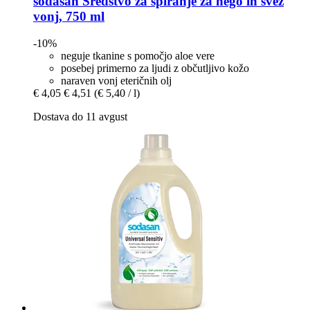
sodasan
Sredstvo za spiranje za nego in svež
vonj, 750 ml
-10%
neguje tkanine s pomočjo aloe vere
posebej primerno za ljudi z občutljivo kožo
naraven vonj eteričnih olj
€ 4,05
€ 4,51
(€ 5,40 / l)
Dostava do 11 avgust