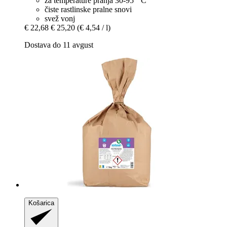
za temperature pranja 30-95 ° C
čiste rastlinske pralne snovi
svež vonj
€ 22,68
€ 25,20
(€ 4,54 / l)
Dostava do 11 avgust
Košarica