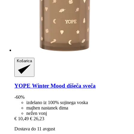
Košarica
YOPE
Winter Mood dišeča sveča
-60%
izdelano iz 100% sojinega voska
majhen nastanek dima
nežen vonj
€ 10,49
€ 26,23
Dostava do 11 avgust