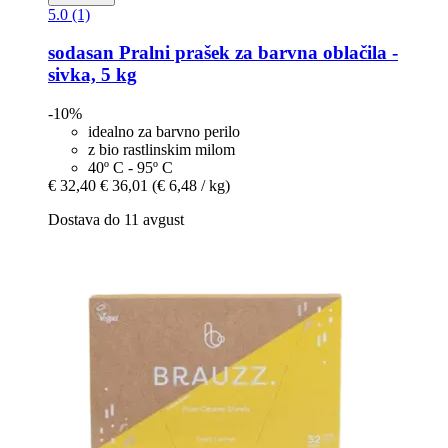
5.0 (1)
sodasan
Pralni prašek za barvna oblačila -​
sivka, 5 kg
-10%
idealno za barvno perilo
z bio rastlinskim milom
40º C - 95º C
€ 32,40
€ 36,01
(€ 6,48 / kg)
Dostava do 11 avgust