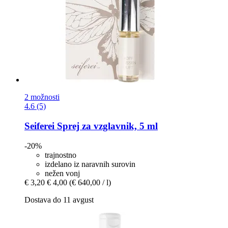
2 možnosti
4.6 (5)
Seiferei
Sprej za vzglavnik, 5 ml
-20%
trajnostno
izdelano iz naravnih surovin
nežen vonj
€ 3,20
€ 4,00
(€ 640,00 / l)
Dostava do 11 avgust