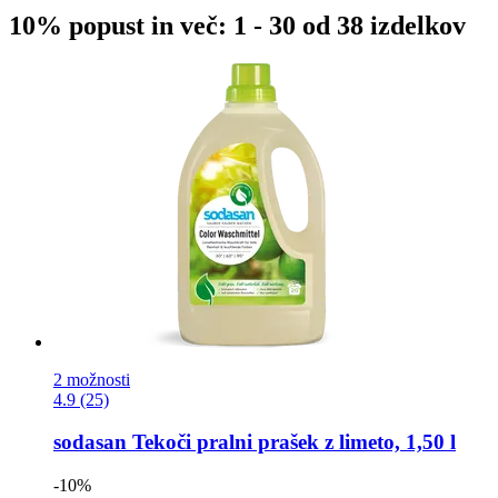
10% popust in več: 1 - 30 od 38 izdelkov
2 možnosti
4.9 (25)
sodasan
Tekoči pralni prašek z limeto, 1,50 l
-10%