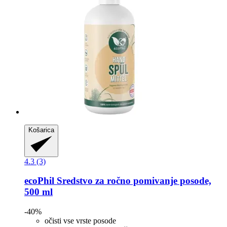
Košarica
4.3 (3)
ecoPhil
Sredstvo za ročno pomivanje posode,
500 ml
-40%
očisti vse vrste posode