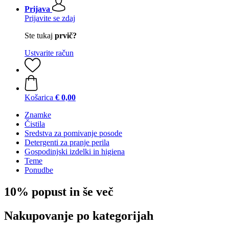
Prijava
Prijavite se zdaj
Ste tukaj
prvič?
Ustvarite račun
Košarica
€ 0,00
Znamke
Čistila
Sredstva za pomivanje posode
Detergenti za pranje perila
Gospodinjski izdelki in higiena
Teme
Ponudbe
10% popust in še več
Nakupovanje po kategorijah