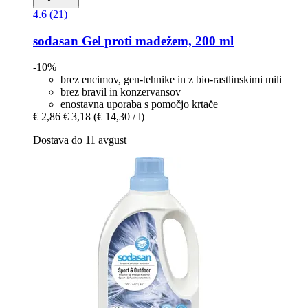
4.6 (21)
sodasan
Gel proti madežem, 200 ml
-10%
brez encimov, gen-tehnike in z bio-rastlinskimi mili
brez bravil in konzervansov
enostavna uporaba s pomočjo krtače
€ 2,86
€ 3,18
(€ 14,30 / l)
Dostava do 11 avgust