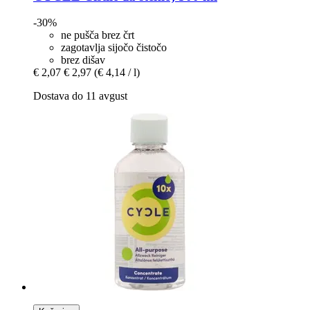
-30%
ne pušča brez črt
zagotavlja sijočo čistočo
brez dišav
€ 2,07
€ 2,97
(€ 4,14 / l)
Dostava do 11 avgust