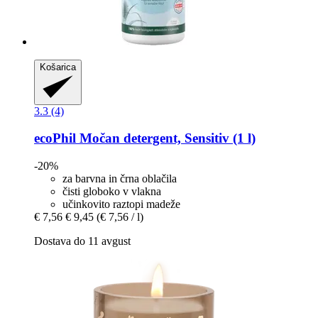
Košarica
3.3 (4)
ecoPhil
Močan detergent, Sensitiv (1 l)
-20%
za barvna in črna oblačila
čisti globoko v vlakna
učinkovito raztopi madeže
€ 7,56
€ 9,45
(€ 7,56 / l)
Dostava do 11 avgust