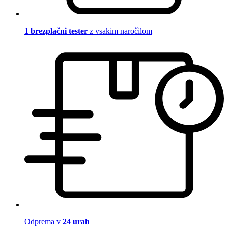
1 brezplačni tester
z vsakim naročilom
Odprema v
24 urah