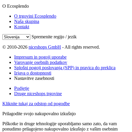
O Ecosplendo
O trgovini Ecosplendo
Naša skupina
Kontakt
Spremenite regijo / jezik
© 2010-2026
niceshops GmbH
- All rights reserved.
Impresum in pogoji uporabe
Varovanje osebnih podatkov
Splošni pogoji poslovanja (SPP) in pravica do preklica
Izjava o dostopnosti
Nastavitve zasebnosti
Podjetje
Druge niceshops trgovine
Kliknite tukaj za odstop od pogodbe
Prilagodite svojo nakupovalno izkušnjo
Piškotke in druge tehnologije uporabljamo samo zato, da vam
ponudimo prilagojeno nakupovalno izkušnjo z vašim osebnim