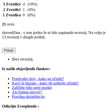
3 Zvezdice
4
(19%)
2 Zvezdici
1
(4%)
1 Zvezdica
0
(0%)
21
ocen
slovenščina - v tem jeziku še ni bilo napisanih recenzij. Na voljo je
13 recenzij v drugih jezikih.
Prikaži
Brez recenzij.
Iz naših objavljenih člankov:
Pomivalni stroj - kako ga očistiti?
Kavč in blazine - kako jih najbolje očistiti?
Zaščitite hišo pred insekti
Ali čistimo preveč?
Pravilna dezinfekcija
Odkrijte Ecosplendo :