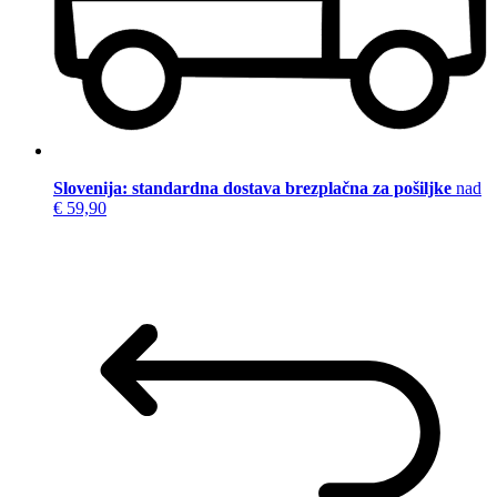
Slovenija: standardna dostava brezplačna za pošiljke
nad
€ 59,90