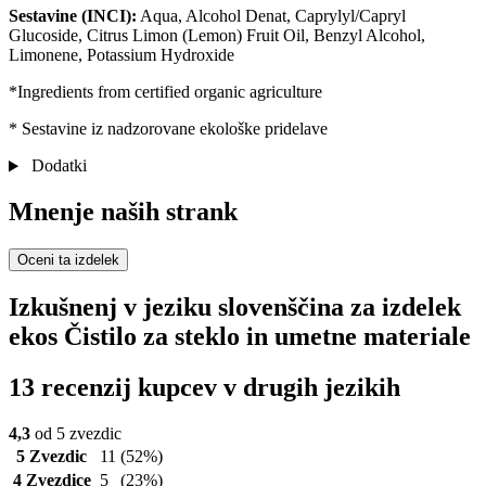
Sestavine (INCI):
Aqua, Alcohol Denat, Caprylyl/Capryl
Glucoside, Citrus Limon (Lemon) Fruit Oil, Benzyl Alcohol,
Limonene, Potassium Hydroxide
*Ingredients from certified organic agriculture
* Sestavine iz nadzorovane ekološke pridelave
Dodatki
Mnenje naših strank
Oceni ta izdelek
Izkušnenj v jeziku slovenščina za izdelek
ekos Čistilo za steklo in umetne materiale
13 recenzij kupcev v drugih jezikih
4,3
od 5 zvezdic
5 Zvezdic
11
(52%)
4 Zvezdice
5
(23%)