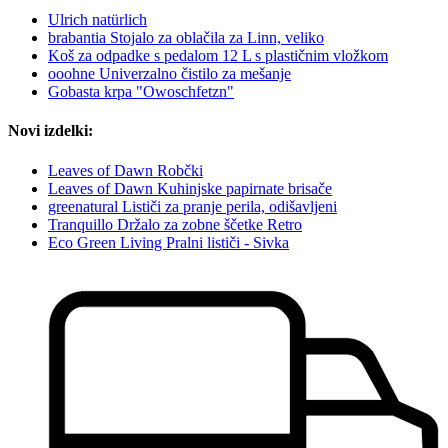
Ulrich natürlich
brabantia Stojalo za oblačila za Linn, veliko
Koš za odpadke s pedalom 12 L s plastičnim vložkom
ooohne Univerzalno čistilo za mešanje
Gobasta krpa "Owoschfetzn"
Novi izdelki:
Leaves of Dawn Robčki
Leaves of Dawn Kuhinjske papirnate brisače
greenatural Lističi za pranje perila, odišavljeni
Tranquillo Držalo za zobne ščetke Retro
Eco Green Living Pralni lističi - Sivka