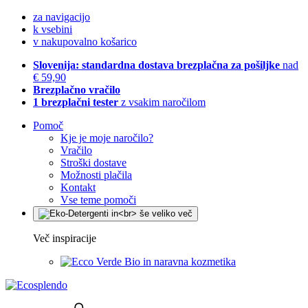
za navigacijo
k vsebini
v nakupovalno košarico
Slovenija: standardna dostava brezplačna za pošiljke
nad
€ 59,90
Brezplačno vračilo
1 brezplačni tester
z vsakim naročilom
Pomoč
Kje je moje naročilo?
Vračilo
Stroški dostave
Možnosti plačila
Kontakt
Vse teme pomoči
Več inspiracije
Bio in naravna kozmetika