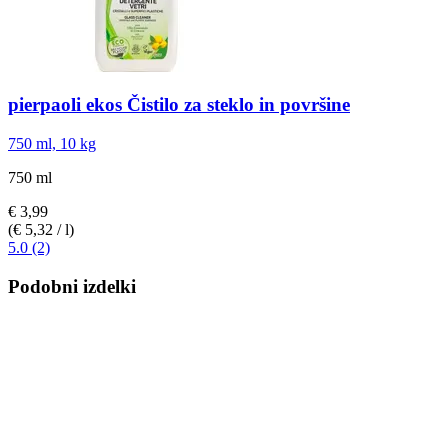
pierpaoli ekos
Čistilo za steklo in površine
750 ml, 10 kg
750 ml
€ 3,99
(€ 5,32 / l)
5.0 (2)
Podobni izdelki