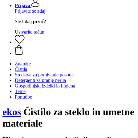
Prijava
Prijavite se zdaj
Ste tukaj
prvič?
Ustvarite račun
Znamke
Čistila
Sredstva za pomivanje posode
Detergenti za pranje perila
Gospodinjski izdelki in higiena
Teme
Ponudbe
ekos
Čistilo za steklo in umetne
materiale