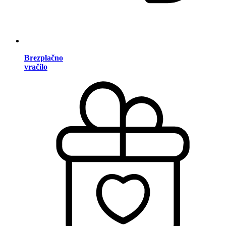
Brezplačno
vračilo