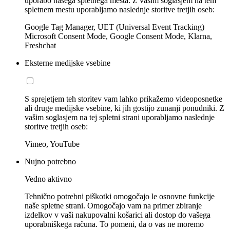
uporabo našega spletnega mesta. Z vašim soglasjem na tem
spletnem mestu uporabljamo naslednje storitve tretjih oseb:
Google Tag Manager, UET (Universal Event Tracking)
Microsoft Consent Mode, Google Consent Mode, Klarna,
Freshchat
Eksterne medijske vsebine
S sprejetjem teh storitev vam lahko prikažemo videoposnetke
ali druge medijske vsebine, ki jih gostijo zunanji ponudniki. Z
vašim soglasjem na tej spletni strani uporabljamo naslednje
storitve tretjih oseb:
Vimeo, YouTube
Nujno potrebno
Vedno aktivno
Tehnično potrebni piškotki omogočajo le osnovne funkcije
naše spletne strani. Omogočajo vam na primer zbiranje
izdelkov v vaši nakupovalni košarici ali dostop do vašega
uporabniškega računa. To pomeni, da o vas ne moremo