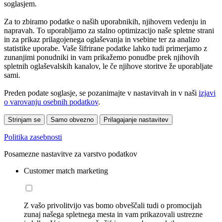
soglasjem.
Za to zbiramo podatke o naših uporabnikih, njihovem vedenju in
napravah. To uporabljamo za stalno optimizacijo naše spletne strani
in za prikaz prilagojenega oglaševanja in vsebine ter za analizo
statistike uporabe. Vaše šifrirane podatke lahko tudi primerjamo z
zunanjimi ponudniki in vam prikažemo ponudbe prek njihovih
spletnih oglaševalskih kanalov, le če njihove storitve že uporabljate
sami.
Preden podate soglasje, se pozanimajte v nastavitvah in v naši
izjavi
o varovanju osebnih podatkov
.
Strinjam se
Samo obvezno
Prilagajanje nastavitev
Politika zasebnosti
Posamezne nastavitve za varstvo podatkov
Customer match marketing
Z vašo privolitvijo vas bomo obveščali tudi o promocijah
zunaj našega spletnega mesta in vam prikazovali ustrezne