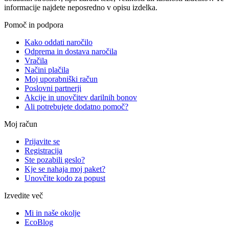
informacije najdete neposredno v opisu izdelka.
Pomoč in podpora
Kako oddati naročilo
Odprema in dostava naročila
Vračila
Načini plačila
Moj uporabniški račun
Poslovni partnerji
Akcije in unovčitev darilnih bonov
Ali potrebujete dodatno pomoč?
Moj račun
Prijavite se
Registracija
Ste pozabili geslo?
Kje se nahaja moj paket?
Unovčite kodo za popust
Izvedite več
Mi in naše okolje
EcoBlog