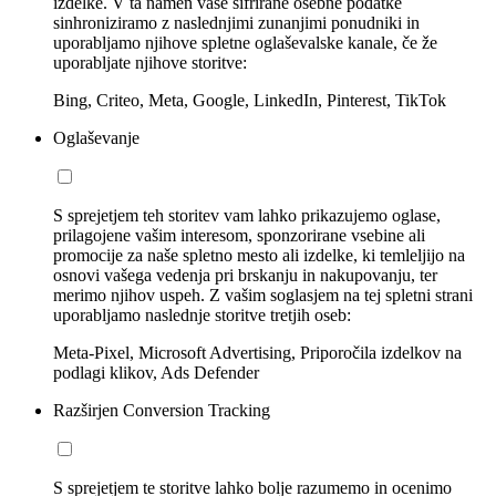
izdelke. V ta namen vaše šifrirane osebne podatke
sinhroniziramo z naslednjimi zunanjimi ponudniki in
uporabljamo njihove spletne oglaševalske kanale, če že
uporabljate njihove storitve:
Bing, Criteo, Meta, Google, LinkedIn, Pinterest, TikTok
Oglaševanje
S sprejetjem teh storitev vam lahko prikazujemo oglase,
prilagojene vašim interesom, sponzorirane vsebine ali
promocije za naše spletno mesto ali izdelke, ki temleljijo na
osnovi vašega vedenja pri brskanju in nakupovanju, ter
merimo njihov uspeh. Z vašim soglasjem na tej spletni strani
uporabljamo naslednje storitve tretjih oseb:
Meta-Pixel, Microsoft Advertising, Priporočila izdelkov na
podlagi klikov, Ads Defender
Razširjen Conversion Tracking
S sprejetjem te storitve lahko bolje razumemo in ocenimo