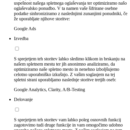
uspešnost našega spletnega oglaševanja ter optimiziramo našo
oglaševalsko ponudbo. V ta namen vaše šifrirane osebne
podatke sinhroniziramo z naslednjimi zunanjimi ponudniki, če
že uporabljate njihove storitve:
Google Ads
Izvedba
S sprejetjem teh storitev lahko sledimo klikom in brskanju na
našem spletnem mestu ter jih anonimno analiziramo, da
optimiziramo naše spletno mesto in nenehno izboljšujemo
celotno uporabniško izkušnjo. Z vašim soglasjem na tej
spletni strani uporabljamo naslednje storitve tretjih oseb:
Google Analytics, Clarity, A/B-Testing
Delovanje
S sprejetjem teh storitev vam lahko poleg osnovnih funkcij
zagotovimo tudi druge funkcije in vam omogočimo udobno