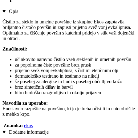
Opis
Čistilo za steklo in umetne površine iz skupine Ekos zagotavlja
briljantno čistočo površin in zapusti prijetno svež vonj evkaliptusa.
Optimalno za čiščenje površin s katerimi pridejo v stik vaši dojenčki
in otroci.
Značilnosti:
učinkovito naravno čistilo vseh steklenih in umetnih površin
za popolnoma čiste površine brez prask
prijetno svež vonj evkaliptusa, s čistimi eteričnimi olji
dermatološko testirano in testirano na nikelj
še posebej za alergike in ljudi s posebej občutljivo kožo
brez sintetičnih dišav in barvil
hitro biološko razgradljivo in okolju prijazen
Navodila za uporabo:
Enostavno razpršite na površino, ki jo je treba očistiti in nato obrišite
z mehko krpo.
Znamka:
ekos
Dodatne informacije