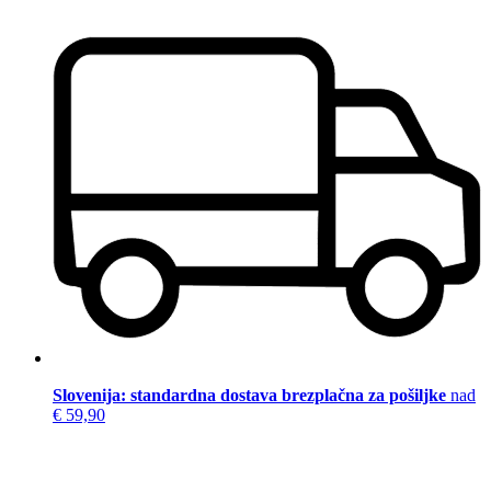
Slovenija: standardna dostava brezplačna za pošiljke
nad
€ 59,90