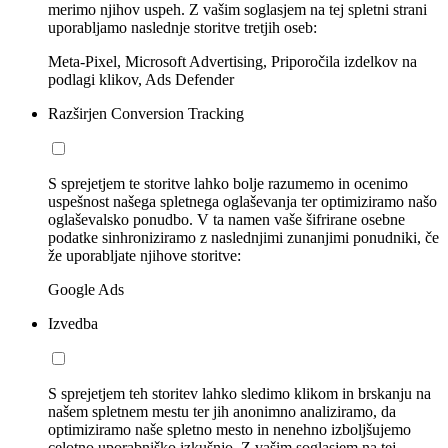
merimo njihov uspeh. Z vašim soglasjem na tej spletni strani
uporabljamo naslednje storitve tretjih oseb:
Meta-Pixel, Microsoft Advertising, Priporočila izdelkov na
podlagi klikov, Ads Defender
Razširjen Conversion Tracking
S sprejetjem te storitve lahko bolje razumemo in ocenimo
uspešnost našega spletnega oglaševanja ter optimiziramo našo
oglaševalsko ponudbo. V ta namen vaše šifrirane osebne
podatke sinhroniziramo z naslednjimi zunanjimi ponudniki, če
že uporabljate njihove storitve:
Google Ads
Izvedba
S sprejetjem teh storitev lahko sledimo klikom in brskanju na
našem spletnem mestu ter jih anonimno analiziramo, da
optimiziramo naše spletno mesto in nenehno izboljšujemo
celotno uporabniško izkušnjo. Z vašim soglasjem na tej