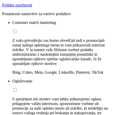
Politika zasebnosti
Posamezne nastavitve za varstvo podatkov
Customer match marketing
Z vašo privolitvijo vas bomo obveščali tudi o promocijah
zunaj našega spletnega mesta in vam prikazovali ustrezne
izdelke. V ta namen vaše šifrirane osebne podatke
sinhroniziramo z naslednjimi zunanjimi ponudniki in
uporabljamo njihove spletne oglaševalske kanale, če že
uporabljate njihove storitve:
Bing, Criteo, Meta, Google, LinkedIn, Pinterest, TikTok
Oglaševanje
S sprejetjem teh storitev vam lahko prikazujemo oglase,
prilagojene vašim interesom, sponzorirane vsebine ali
promocije za naše spletno mesto ali izdelke, ki temleljijo na
osnovi vašega vedenja pri brskanju in nakupovanju, ter