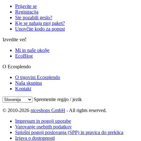
Prijavite se
Registracija
Ste pozabili geslo?
Kje se nahaja moj paket?
Unovčite kodo za popust
Izvedite več
Mi in naše okolje
EcoBlog
O Ecosplendo
O trgovini Ecosplendo
Naša skupina
Kontakt
Spremenite regijo / jezik
© 2010-2026
niceshops GmbH
- All rights reserved.
Impresum in pogoji uporabe
Varovanje osebnih podatkov
Splošni pogoji poslovanja (SPP) in pravica do preklica
Izjava o dostopnosti