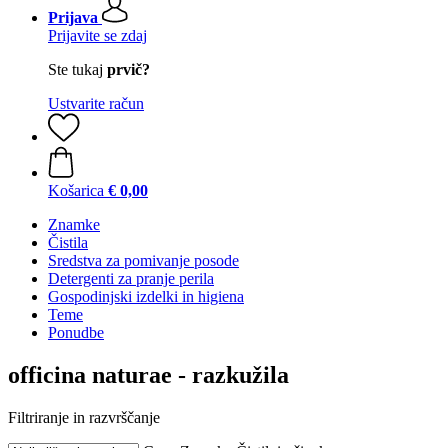
Prijava
Prijavite se zdaj
Ste tukaj
prvič?
Ustvarite račun
Košarica
€ 0,00
Znamke
Čistila
Sredstva za pomivanje posode
Detergenti za pranje perila
Gospodinjski izdelki in higiena
Teme
Ponudbe
officina naturae - razkužila
Filtriranje in razvrščanje