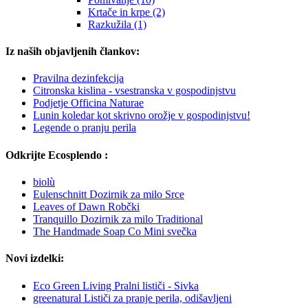
Krtače in krpe (2)
Razkužila (1)
Iz naših objavljenih člankov:
Pravilna dezinfekcija
Citronska kislina - vsestranska v gospodinjstvu
Podjetje Officina Naturae
Lunin koledar kot skrivno orožje v gospodinjstvu!
Legende o pranju perila
Odkrijte Ecosplendo :
biolù
Eulenschnitt Dozirnik za milo Srce
Leaves of Dawn Robčki
Tranquillo Dozirnik za milo Traditional
The Handmade Soap Co Mini svečka
Novi izdelki:
Eco Green Living Pralni lističi - Sivka
greenatural Lističi za pranje perila, odišavljeni