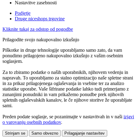
Nastavitve zasebnosti
Podjetje
Druge niceshops trgovine
Kliknite tukaj za odstop od pogodbe
Prilagodite svojo nakupovalno izkušnjo
Piškotke in druge tehnologije uporabljamo samo zato, da vam
ponudimo prilagojeno nakupovalno izkušnjo z vašim osebnim
soglasjem.
Za to zbiramo podatke o naših uporabnikih, njihovem vedenju in
napravah. To uporabljamo za stalno optimizacijo naše spletne strani
in za prikaz prilagojenega oglaševanja in vsebine ter za analizo
statistike uporabe. Vaše šifrirane podatke lahko tudi primerjamo z
zunanjimi ponudniki in vam prikažemo ponudbe prek njihovih
spletnih oglaševalskih kanalov, le če njihove storitve že uporabljate
sami.
Preden podate soglasje, se pozanimajte v nastavitvah in v naši
izjavi
o varovanju osebnih podatkov
.
Strinjam se
Samo obvezno
Prilagajanje nastavitev