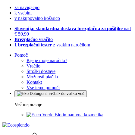
za navigacijo
k vsebini
v nakupovalno košarico
Slovenija: standardna dostava brezplačna za pošiljke
nad
€ 59,90
Brezplačno vračilo
1 brezplačni tester
z vsakim naročilom
Pomoč
Kje je moje naročilo?
Vračilo
Stroški dostave
Možnosti plačila
Kontakt
Vse teme pomoči
Več inspiracije
Bio in naravna kozmetika