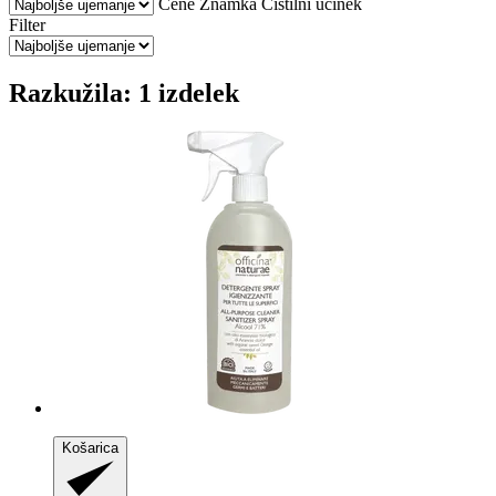
Cene
Znamka
Čistilni učinek
Filter
Razkužila: 1 izdelek
Košarica