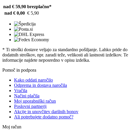
nad € 59,90
brezplačno*
nad € 0,00
€ 5,90
* Ti stroški dostave veljajo za standardno pošiljanje. Lahko pride do
dodatnih stroškov, npr. zaradi teže, velikosti ali lastnosti izdelkov. Te
informacije najdete neposredno v opisu izdelka.
Pomoč in podpora
Kako oddati naročilo
Odprema in dostava naročila
Vračila
Načini plačila
Moj uporabniški račun
Poslovni partnerji
Akcije in unovčitev darilnih bonov
Ali potrebujete dodatno pomoč?
Moj račun