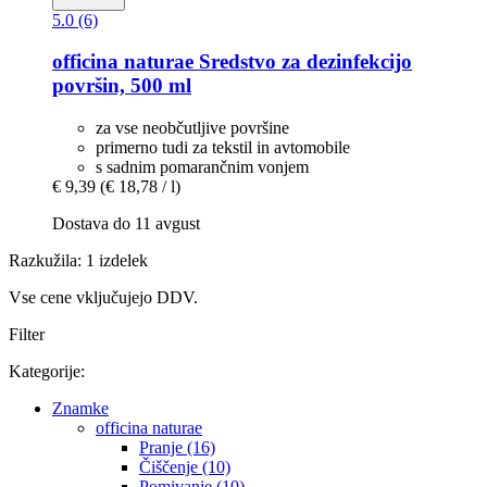
5.0 (6)
officina naturae
Sredstvo za dezinfekcijo
površin, 500 ml
za vse neobčutljive površine
primerno tudi za tekstil in avtomobile
s sadnim pomarančnim vonjem
€ 9,39
(€ 18,78 / l)
Dostava do 11 avgust
Razkužila: 1 izdelek
Vse cene vključujejo DDV.
Filter
Kategorije:
Znamke
officina naturae
Pranje (16)
Čiščenje (10)
Pomivanje (10)