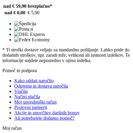
nad € 59,90
brezplačno*
nad € 0,00
€ 5,90
* Ti stroški dostave veljajo za standardno pošiljanje. Lahko pride do
dodatnih stroškov, npr. zaradi teže, velikosti ali lastnosti izdelkov. Te
informacije najdete neposredno v opisu izdelka.
Pomoč in podpora
Kako oddati naročilo
Odprema in dostava naročila
Vračila
Načini plačila
Moj uporabniški račun
Poslovni partnerji
Akcije in unovčitev darilnih bonov
Ali potrebujete dodatno pomoč?
Moj račun