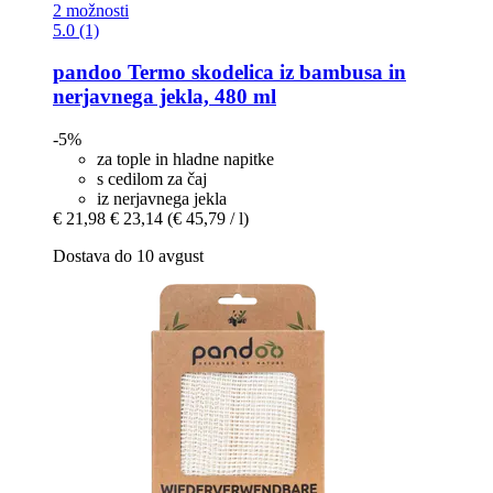
2 možnosti
5.0 (1)
pandoo
Termo skodelica iz bambusa in
nerjavnega jekla, 480 ml
-5%
za tople in hladne napitke
s cedilom za čaj
iz nerjavnega jekla
€ 21,98
€ 23,14
(€ 45,79 / l)
Dostava do 10 avgust