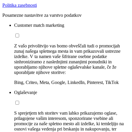
Politika zasebnosti
Posamezne nastavitve za varstvo podatkov
Customer match marketing
Z vašo privolitvijo vas bomo obveščali tudi o promocijah
zunaj našega spletnega mesta in vam prikazovali ustrezne
izdelke. V ta namen vaše šifrirane osebne podatke
sinhroniziramo z naslednjimi zunanjimi ponudniki in
uporabljamo njihove spletne oglaševalske kanale, če že
uporabljate njihove storitve:
Bing, Criteo, Meta, Google, LinkedIn, Pinterest, TikTok
Oglaševanje
S sprejetjem teh storitev vam lahko prikazujemo oglase,
prilagojene vašim interesom, sponzorirane vsebine ali
promocije za naše spletno mesto ali izdelke, ki temleljijo na
osnovi vašega vedenja pri brskanju in nakupovanju, ter