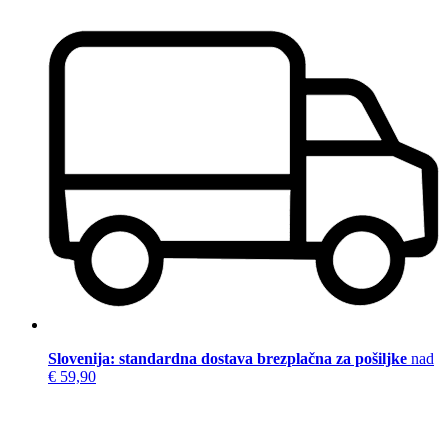
Slovenija: standardna dostava brezplačna za pošiljke
nad
€ 59,90