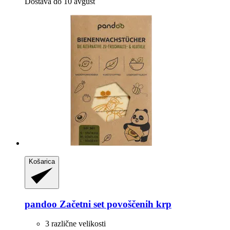
Dostava do 10 avgust
Košarica
pandoo
Začetni set povoščenih krp
3 različne velikosti