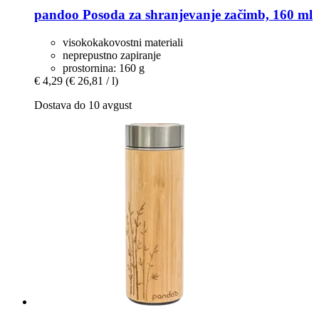
pandoo
Posoda za shranjevanje začimb, 160 ml
visokokakovostni materiali
neprepustno zapiranje
prostornina: 160 g
€ 4,29
(€ 26,81 / l)
Dostava do 10 avgust