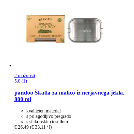
2 možnosti
5.0 (1)
pandoo
Škatla za malico iz nerjavnega jekla,
800 ml
kvaliteten material
s prilagodljivo pregrado
s silikonskim tesnilom
€ 26,49
(€ 33,11 / l)