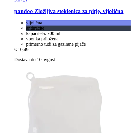
pandoo
Zložljiva steklenica za pitje, vijolična
vijolična
anthracite
kapaciteta: 700 ml
vponka priložena
primerno tudi za gazirane pijače
€ 10,49
Dostava do 10 avgust