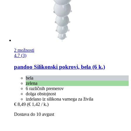
2 možnosti
4.7 (3)
pandoo
Silikonski pokrovi, bela (6 k.)
bela
zelena
6 različnih premerov
dolga obstojnost
izdelano iz silikona varnega za živila
€ 8,49
(€ 1,42 / k.)
Dostava do 10 avgust