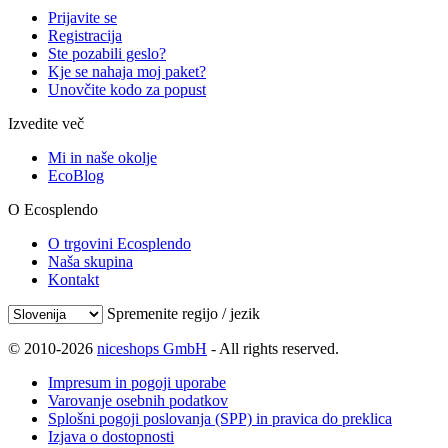
Prijavite se
Registracija
Ste pozabili geslo?
Kje se nahaja moj paket?
Unovčite kodo za popust
Izvedite več
Mi in naše okolje
EcoBlog
O Ecosplendo
O trgovini Ecosplendo
Naša skupina
Kontakt
Spremenite regijo / jezik
© 2010-2026
niceshops GmbH
- All rights reserved.
Impresum in pogoji uporabe
Varovanje osebnih podatkov
Splošni pogoji poslovanja (SPP) in pravica do preklica
Izjava o dostopnosti