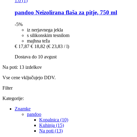
1.0 (1)
pandoo
Neizolirana flaša za pitje, 750 ml
-5%
iz nerjavnega jekla
s silikonskim tesnilom
majhna teža
€ 17,87
€ 18,82
(€ 23,83 / l)
Dostava do 10 avgust
Na poti: 13 izdelkov
Vse cene vključujejo DDV.
Filter
Kategorije:
Znamke
pandoo
Kopalnica (10)
Kuhinja (15)
Na poti (13)