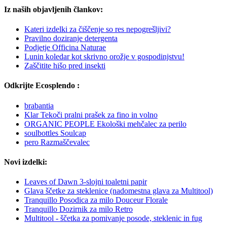
Iz naših objavljenih člankov:
Kateri izdelki za čiščenje so res nepogrešljivi?
Pravilno doziranje detergenta
Podjetje Officina Naturae
Lunin koledar kot skrivno orožje v gospodinjstvu!
Zaščitite hišo pred insekti
Odkrijte Ecosplendo :
brabantia
Klar Tekoči pralni prašek za fino in volno
ORGANIC PEOPLE Ekološki mehčalec za perilo
soulbottles Soulcap
pero Razmaščevalec
Novi izdelki:
Leaves of Dawn 3-slojni toaletni papir
Glava ščetke za steklenice (nadomestna glava za Multitool)
Tranquillo Posodica za milo Douceur Florale
Tranquillo Dozirnik za milo Retro
Multitool - ščetka za pomivanje posode, steklenic in fug