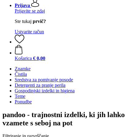
Prijava
Prijavite se zdaj
Ste tukaj
prvič?
Ustvarite račun
Košarica
€ 0,00
Znamke
Čistila
Sredstva za pomivanje posode
Detergenti za pranje perila
Gospodinjski izdelki in higiena
Teme
Ponudbe
pandoo - trajnostni izdelki, ki jih lahko
vzamete s seboj na pot
Filtriranje in razvrščanje