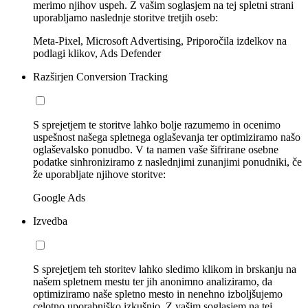
merimo njihov uspeh. Z vašim soglasjem na tej spletni strani
uporabljamo naslednje storitve tretjih oseb:
Meta-Pixel, Microsoft Advertising, Priporočila izdelkov na
podlagi klikov, Ads Defender
Razširjen Conversion Tracking
S sprejetjem te storitve lahko bolje razumemo in ocenimo
uspešnost našega spletnega oglaševanja ter optimiziramo našo
oglaševalsko ponudbo. V ta namen vaše šifrirane osebne
podatke sinhroniziramo z naslednjimi zunanjimi ponudniki, če
že uporabljate njihove storitve:
Google Ads
Izvedba
S sprejetjem teh storitev lahko sledimo klikom in brskanju na
našem spletnem mestu ter jih anonimno analiziramo, da
optimiziramo naše spletno mesto in nenehno izboljšujemo
celotno uporabniško izkušnjo. Z vašim soglasjem na tej