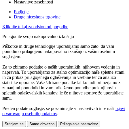
Nastavitve zasebnosti
Podjetje
Druge niceshops trgovine
Kliknite tukaj za odstop od pogodbe
Prilagodite svojo nakupovalno izkušnjo
Piškotke in druge tehnologije uporabljamo samo zato, da vam
ponudimo prilagojeno nakupovalno izkušnjo z vašim osebnim
soglasjem.
Za to zbiramo podatke o naših uporabnikih, njihovem vedenju in
napravah. To uporabljamo za stalno optimizacijo naše spletne strani
in za prikaz prilagojenega oglaševanja in vsebine ter za analizo
statistike uporabe. Vaše šifrirane podatke lahko tudi primerjamo z
zunanjimi ponudniki in vam prikažemo ponudbe prek njihovih
spletnih oglaševalskih kanalov, le če njihove storitve že uporabljate
sami.
Preden podate soglasje, se pozanimajte v nastavitvah in v naši
izjavi
o varovanju osebnih podatkov
.
Strinjam se
Samo obvezno
Prilagajanje nastavitev