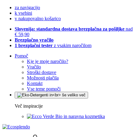
za navigacijo
k vsebini
v nakupovalno košarico
Slovenija: standardna dostava brezplačna za pošiljke
nad
€ 59,90
Brezplačno vračilo
1 brezplačni tester
z vsakim naročilom
Pomoč
Kje je moje naročilo?
Vračilo
Stroški dostave
Možnosti plačila
Kontakt
Vse teme pomoči
Več inspiracije
Bio in naravna kozmetika