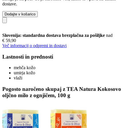
dostave.
Dodajte v košarico
Slovenija: standardna dostava brezplačna za pošiljke
nad
€ 59,90
Več informacij o odpremi in dostavi
Lastnosti in prednosti
mehča kožo
umirja kožo
vlaži
Pogosto naročeno skupaj z TEA Natura Kokosovo
oljčno milo z ognjičem, 100 g