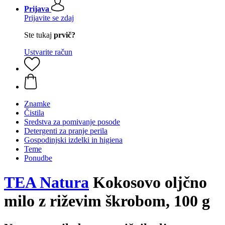
Prijava
Prijavite se zdaj
Ste tukaj
prvič?
Ustvarite račun
Znamke
Čistila
Sredstva za pomivanje posode
Detergenti za pranje perila
Gospodinjski izdelki in higiena
Teme
Ponudbe
TEA Natura
Kokosovo oljčno
milo z riževim škrobom, 100 g