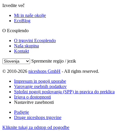
Izvedite več
Mi in naše okolje
EcoBlog
O Ecosplendo
O trgovini Ecosplendo
Naša skupina
Kontakt
Spremenite regijo / jezik
© 2010-2026
niceshops GmbH
- All rights reserved.
Impresum in pogoji uporabe
Varovanje osebnih podatkov
Splošni pogoji poslovanja (SPP) in pravica do preklica
Izjava o dostopnosti
Nastavitve zasebnosti
Podjetje
Druge niceshops trgovine
Kliknite tukaj za odstop od pogodbe