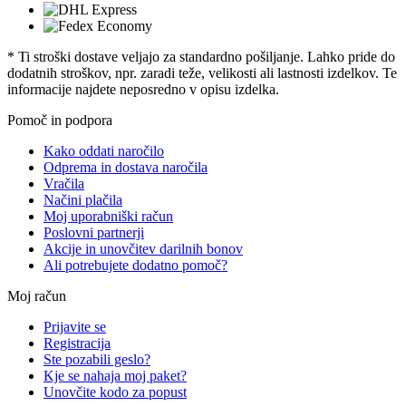
* Ti stroški dostave veljajo za standardno pošiljanje. Lahko pride do
dodatnih stroškov, npr. zaradi teže, velikosti ali lastnosti izdelkov. Te
informacije najdete neposredno v opisu izdelka.
Pomoč in podpora
Kako oddati naročilo
Odprema in dostava naročila
Vračila
Načini plačila
Moj uporabniški račun
Poslovni partnerji
Akcije in unovčitev darilnih bonov
Ali potrebujete dodatno pomoč?
Moj račun
Prijavite se
Registracija
Ste pozabili geslo?
Kje se nahaja moj paket?
Unovčite kodo za popust