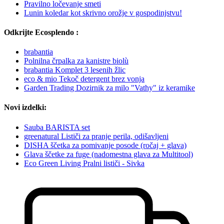
Pravilno ločevanje smeti
Lunin koledar kot skrivno orožje v gospodinjstvu!
Odkrijte Ecosplendo :
brabantia
Polnilna črpalka za kanistre biolù
brabantia Komplet 3 lesenih žlic
eco & mio Tekoč detergent brez vonja
Garden Trading Dozirnik za milo "Vathy" iz keramike
Novi izdelki:
Sauba BARISTA set
greenatural Lističi za pranje perila, odišavljeni
DISHA ščetka za pomivanje posode (ročaj + glava)
Glava ščetke za fuge (nadomestna glava za Multitool)
Eco Green Living Pralni lističi - Sivka