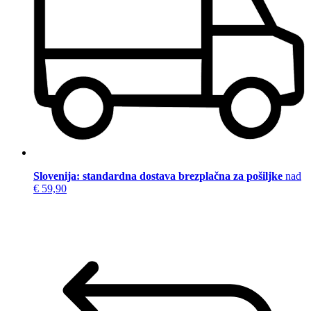
Slovenija: standardna dostava brezplačna za pošiljke
nad
€ 59,90