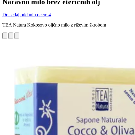
Naravno milo brez eteričnih olj
Do sedaj oddanih ocen: 4
TEA Natura Kokosovo oljčno milo z riževim škrobom