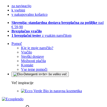
za navigacijo
k vsebini
v nakupovalno košarico
Slovenija: standardna dostava brezplačna za pošiljke
nad
€ 59,90
Brezplačno vračilo
1 brezplačni tester
z vsakim naročilom
Pomoč
Kje je moje naročilo?
Vračilo
Stroški dostave
Možnosti plačila
Kontakt
Vse teme pomoči
Več inspiracije
Bio in naravna kozmetika