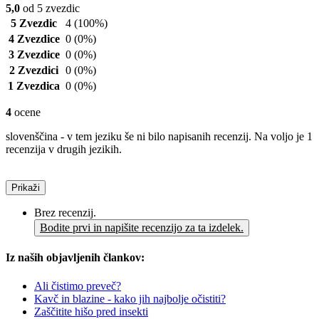
5,0
od 5 zvezdic
5 Zvezdic
4
(100%)
4 Zvezdice
0
(0%)
3 Zvezdice
0
(0%)
2 Zvezdici
0
(0%)
1 Zvezdica
0
(0%)
4
ocene
slovenščina - v tem jeziku še ni bilo napisanih recenzij. Na voljo je 1
recenzija v drugih jezikih.
Prikaži
Brez recenzij.
Bodite prvi in napišite recenzijo za ta izdelek.
Iz naših objavljenih člankov:
Ali čistimo preveč?
Kavč in blazine - kako jih najbolje očistiti?
Zaščitite hišo pred insekti