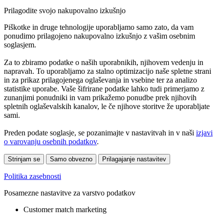
Prilagodite svojo nakupovalno izkušnjo
Piškotke in druge tehnologije uporabljamo samo zato, da vam
ponudimo prilagojeno nakupovalno izkušnjo z vašim osebnim
soglasjem.
Za to zbiramo podatke o naših uporabnikih, njihovem vedenju in
napravah. To uporabljamo za stalno optimizacijo naše spletne strani
in za prikaz prilagojenega oglaševanja in vsebine ter za analizo
statistike uporabe. Vaše šifrirane podatke lahko tudi primerjamo z
zunanjimi ponudniki in vam prikažemo ponudbe prek njihovih
spletnih oglaševalskih kanalov, le če njihove storitve že uporabljate
sami.
Preden podate soglasje, se pozanimajte v nastavitvah in v naši
izjavi
o varovanju osebnih podatkov
.
Strinjam se
Samo obvezno
Prilagajanje nastavitev
Politika zasebnosti
Posamezne nastavitve za varstvo podatkov
Customer match marketing