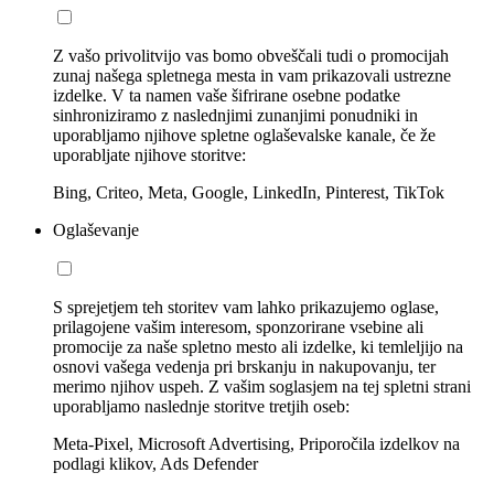
Z vašo privolitvijo vas bomo obveščali tudi o promocijah
zunaj našega spletnega mesta in vam prikazovali ustrezne
izdelke. V ta namen vaše šifrirane osebne podatke
sinhroniziramo z naslednjimi zunanjimi ponudniki in
uporabljamo njihove spletne oglaševalske kanale, če že
uporabljate njihove storitve:
Bing, Criteo, Meta, Google, LinkedIn, Pinterest, TikTok
Oglaševanje
S sprejetjem teh storitev vam lahko prikazujemo oglase,
prilagojene vašim interesom, sponzorirane vsebine ali
promocije za naše spletno mesto ali izdelke, ki temleljijo na
osnovi vašega vedenja pri brskanju in nakupovanju, ter
merimo njihov uspeh. Z vašim soglasjem na tej spletni strani
uporabljamo naslednje storitve tretjih oseb:
Meta-Pixel, Microsoft Advertising, Priporočila izdelkov na
podlagi klikov, Ads Defender