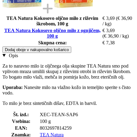
TEA Natura Kokosovo oljčno milo z riževim
€ 3,69
(€ 36,90
škrobom, 100 g
/ kg)
TEA Natura Kokosovo oljčno milo z ognjičem,
€ 3,69
100 g
(€ 36,90 / kg)
Skupna cena:
€ 7,38
Dodaj oboje v nakupovalno košarico
Opis
Za to naravno milo iz oljčnega olja skupine TEA Natura smo pod
vplivom mraza umilili skupaj z riževimi otrobi in riževim škrobom.
To bogato milo vlaži, mehča in pomirja kožo, brez eteričnih olj.
Uporaba:
Nanesite milo na vlažno kožo in temeljito sperite s čisto
vodo.
To milo je brez sintetičnih dišav, EDTA in barvil.
Št. izd.:
XEC-TEAN-SAP6
Vsebina:
100 g
EAN:
8032697814259
Znamka:
TEA Natura