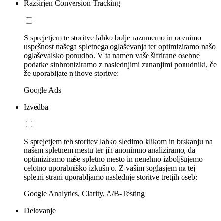
Razširjen Conversion Tracking
S sprejetjem te storitve lahko bolje razumemo in ocenimo
uspešnost našega spletnega oglaševanja ter optimiziramo našo
oglaševalsko ponudbo. V ta namen vaše šifrirane osebne
podatke sinhroniziramo z naslednjimi zunanjimi ponudniki, če
že uporabljate njihove storitve:
Google Ads
Izvedba
S sprejetjem teh storitev lahko sledimo klikom in brskanju na
našem spletnem mestu ter jih anonimno analiziramo, da
optimiziramo naše spletno mesto in nenehno izboljšujemo
celotno uporabniško izkušnjo. Z vašim soglasjem na tej
spletni strani uporabljamo naslednje storitve tretjih oseb:
Google Analytics, Clarity, A/B-Testing
Delovanje