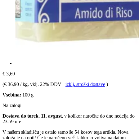
€ 3,69
(
€ 36,90 / kg
, vklj. 22% DDV
-
izklj. stroški dostave
)
Vsebina:
100 g
Na zalogi
Dostava do torek, 11. avgust
, v kolikor naročite do dne
nedelja do
23:59 ure
.
V našem skladišču je ostalo samo še 54 kosov tega artikla. Nova
zaloga je na poti! Če je naročeno več, lahko to vpliva na datum