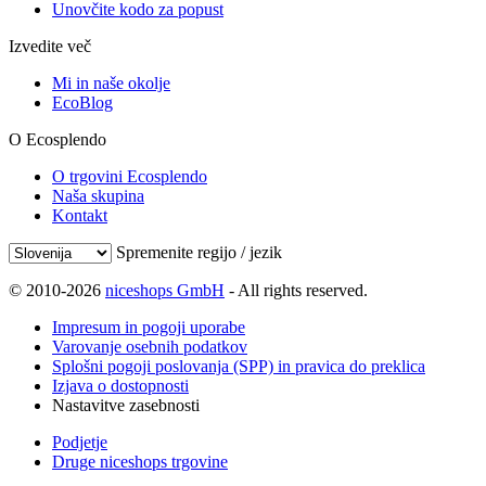
Unovčite kodo za popust
Izvedite več
Mi in naše okolje
EcoBlog
O Ecosplendo
O trgovini Ecosplendo
Naša skupina
Kontakt
Spremenite regijo / jezik
© 2010-2026
niceshops GmbH
- All rights reserved.
Impresum in pogoji uporabe
Varovanje osebnih podatkov
Splošni pogoji poslovanja (SPP) in pravica do preklica
Izjava o dostopnosti
Nastavitve zasebnosti
Podjetje
Druge niceshops trgovine