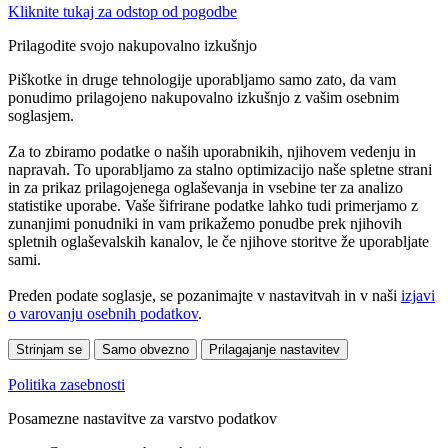
Kliknite tukaj za odstop od pogodbe
Prilagodite svojo nakupovalno izkušnjo
Piškotke in druge tehnologije uporabljamo samo zato, da vam
ponudimo prilagojeno nakupovalno izkušnjo z vašim osebnim
soglasjem.
Za to zbiramo podatke o naših uporabnikih, njihovem vedenju in
napravah. To uporabljamo za stalno optimizacijo naše spletne strani
in za prikaz prilagojenega oglaševanja in vsebine ter za analizo
statistike uporabe. Vaše šifrirane podatke lahko tudi primerjamo z
zunanjimi ponudniki in vam prikažemo ponudbe prek njihovih
spletnih oglaševalskih kanalov, le če njihove storitve že uporabljate
sami.
Preden podate soglasje, se pozanimajte v nastavitvah in v naši
izjavi
o varovanju osebnih podatkov
.
Strinjam se
Samo obvezno
Prilagajanje nastavitev
Politika zasebnosti
Posamezne nastavitve za varstvo podatkov