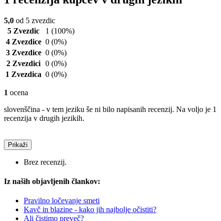
5,0
od 5 zvezdic
5 Zvezdic
1
(100%)
4 Zvezdice
0
(0%)
3 Zvezdice
0
(0%)
2 Zvezdici
0
(0%)
1 Zvezdica
0
(0%)
1
ocena
slovenščina - v tem jeziku še ni bilo napisanih recenzij. Na voljo je 1
recenzija v drugih jezikih.
Prikaži
Brez recenzij.
Iz naših objavljenih člankov:
Pravilno ločevanje smeti
Kavč in blazine - kako jih najbolje očistiti?
Ali čistimo preveč?