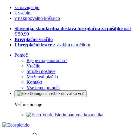
za navigacijo
k vsebini
v nakupovalno košarico
Slovenija: standardna dostava brezplačna za pošiljke
nad
€ 59,90
Brezplačno vračilo
1 brezplačni tester
z vsakim naročilom
Pomoč
Kje je moje naročilo?
Vračilo
Stroški dostave
Možnosti plačila
Kontakt
Vse teme pomoči
Več inspiracije
Bio in naravna kozmetika