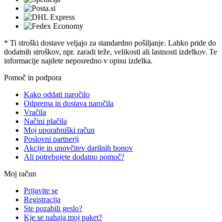
* Ti stroški dostave veljajo za standardno pošiljanje. Lahko pride do
dodatnih stroškov, npr. zaradi teže, velikosti ali lastnosti izdelkov. Te
informacije najdete neposredno v opisu izdelka.
Pomoč in podpora
Kako oddati naročilo
Odprema in dostava naročila
Vračila
Načini plačila
Moj uporabniški račun
Poslovni partnerji
Akcije in unovčitev darilnih bonov
Ali potrebujete dodatno pomoč?
Moj račun
Prijavite se
Registracija
Ste pozabili geslo?
Kje se nahaja moj paket?