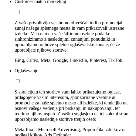
Customer match marketing
Z vašo privolitvijo vas bomo obveščali tudi o promocijah
zunaj našega spletnega mesta in vam prikazovali ustrezne
izdelke. V ta namen vaše šifrirane osebne podatke
sinhroniziramo z naslednjimi zunanjimi ponudniki in
uporabljamo njihove spletne oglaševalske kanale, če že
uporabljate njihove storitve:
Bing, Criteo, Meta, Google, LinkedIn, Pinterest, TikTok
Oglaševanje
S sprejetjem teh storitev vam lahko prikazujemo oglase,
prilagojene vašim interesom, sponzorirane vsebine ali
promocije za naše spletno mesto ali izdelke, ki temleljijo na
osnovi vašega vedenja pri brskanju in nakupovanju, ter
merimo njihov uspeh. Z vašim soglasjem na tej spletni strani
uporabljamo naslednje storitve tretjih oseb:
Meta-Pixel, Microsoft Advertising, Priporočila izdelkov na
podlagi klikov, Ads Defender