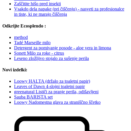
Zaščitite hišo pred insekti
Vsakdo dela napake (pri čiščenju) - nasveti za profesionalce
in tiste, ki ne marajo čiščenja
Odkrijte Ecosplendo :
method
Tadé Marseille milo
Detergent za pomivanje posode - aloe vera in limona
Sonett Milo za roke - citrus
Leseno zložljivo stojalo za sušenje perila
Novi izdelki:
Loowy HALTA (držalo za toaletni papir)
Leaves of Dawn 4-slojni toaletni papir
greenatural Lističi za pranje perila, odišavljeni
Sauba BARISTA set
Loowy Nadomestna glava za straniščno ščetko