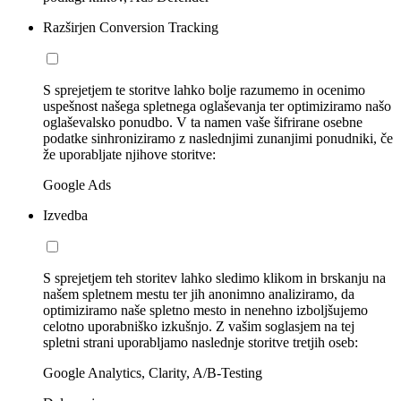
Razširjen Conversion Tracking
S sprejetjem te storitve lahko bolje razumemo in ocenimo
uspešnost našega spletnega oglaševanja ter optimiziramo našo
oglaševalsko ponudbo. V ta namen vaše šifrirane osebne
podatke sinhroniziramo z naslednjimi zunanjimi ponudniki, če
že uporabljate njihove storitve:
Google Ads
Izvedba
S sprejetjem teh storitev lahko sledimo klikom in brskanju na
našem spletnem mestu ter jih anonimno analiziramo, da
optimiziramo naše spletno mesto in nenehno izboljšujemo
celotno uporabniško izkušnjo. Z vašim soglasjem na tej
spletni strani uporabljamo naslednje storitve tretjih oseb:
Google Analytics, Clarity, A/B-Testing