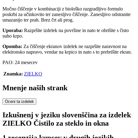
Močno čiščenje v kombinaciji z biološko razgradljivo formulo
poskrbi za učinkovito ter zanesljivo čiščenje. Zanesljivo odstranite
umazanijo ter prah. Brez črt ali prog.
Uporaba:
Razpršite izdelek na površine in nato te obrišite s čisto
suho krpo.
Opomba:
Za čiščenje ekranov izdelek ne razpršite naravnost na
elektronsko napravo, vendar na krpico in nato s to prebrišite ekran.
PAO: 24 mesecev
Znamka:
ZIELKO
Mnenje naših strank
Oceni ta izdelek
Izkušnenj v jeziku slovenščina za izdelek
ZIELKO Čistilo za steklo in okna
1 recenzija kupcev v drugih jezikih