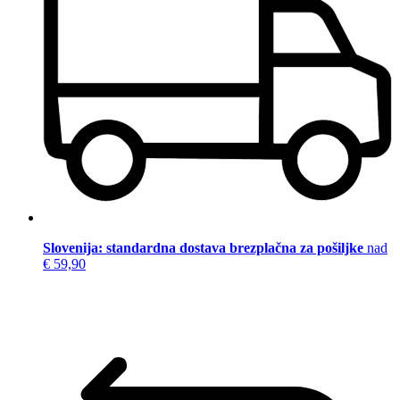
Slovenija: standardna dostava brezplačna za pošiljke
nad
€ 59,90