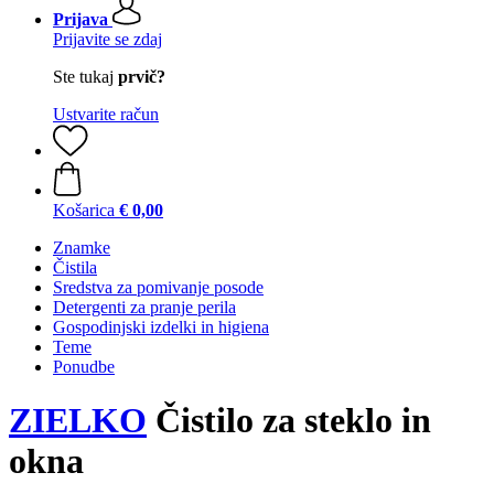
Prijava
Prijavite se zdaj
Ste tukaj
prvič?
Ustvarite račun
Košarica
€ 0,00
Znamke
Čistila
Sredstva za pomivanje posode
Detergenti za pranje perila
Gospodinjski izdelki in higiena
Teme
Ponudbe
ZIELKO
Čistilo za steklo in
okna