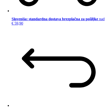
Slovenija: standardna dostava brezplačna za pošiljke
nad
€ 59,90