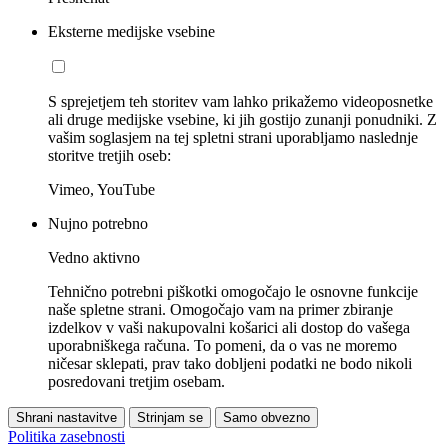
Eksterne medijske vsebine
S sprejetjem teh storitev vam lahko prikažemo videoposnetke
ali druge medijske vsebine, ki jih gostijo zunanji ponudniki. Z
vašim soglasjem na tej spletni strani uporabljamo naslednje
storitve tretjih oseb:
Vimeo, YouTube
Nujno potrebno
Vedno aktivno
Tehnično potrebni piškotki omogočajo le osnovne funkcije
naše spletne strani. Omogočajo vam na primer zbiranje
izdelkov v vaši nakupovalni košarici ali dostop do vašega
uporabniškega računa. To pomeni, da o vas ne moremo
ničesar sklepati, prav tako dobljeni podatki ne bodo nikoli
posredovani tretjim osebam.
Shrani nastavitve
Strinjam se
Samo obvezno
Politika zasebnosti