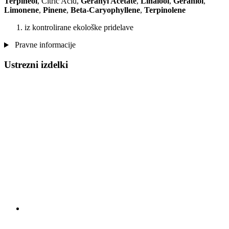
Terpineol
, Citric Acid,
Geranyl Acetate
,
Linalool
,
Geraniol
,
Limonene
,
Pinene
,
Beta-Caryophyllene
,
Terpinolene
iz kontrolirane ekološke pridelave
Pravne informacije
Ustrezni izdelki