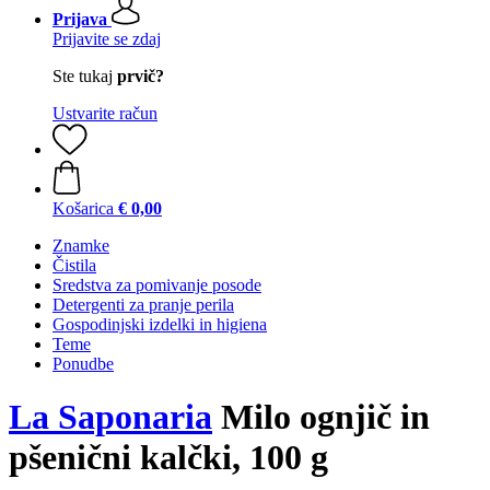
Prijava
Prijavite se zdaj
Ste tukaj
prvič?
Ustvarite račun
Košarica
€ 0,00
Znamke
Čistila
Sredstva za pomivanje posode
Detergenti za pranje perila
Gospodinjski izdelki in higiena
Teme
Ponudbe
La Saponaria
Milo ognjič in
pšenični kalčki, 100 g