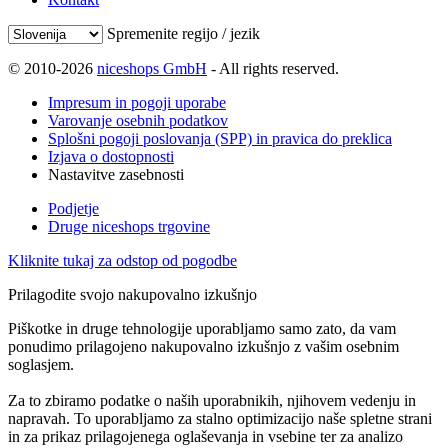
Spremenite regijo / jezik
© 2010-2026
niceshops GmbH
- All rights reserved.
Impresum in pogoji uporabe
Varovanje osebnih podatkov
Splošni pogoji poslovanja (SPP) in pravica do preklica
Izjava o dostopnosti
Nastavitve zasebnosti
Podjetje
Druge niceshops trgovine
Kliknite tukaj za odstop od pogodbe
Prilagodite svojo nakupovalno izkušnjo
Piškotke in druge tehnologije uporabljamo samo zato, da vam
ponudimo prilagojeno nakupovalno izkušnjo z vašim osebnim
soglasjem.
Za to zbiramo podatke o naših uporabnikih, njihovem vedenju in
napravah. To uporabljamo za stalno optimizacijo naše spletne strani
in za prikaz prilagojenega oglaševanja in vsebine ter za analizo