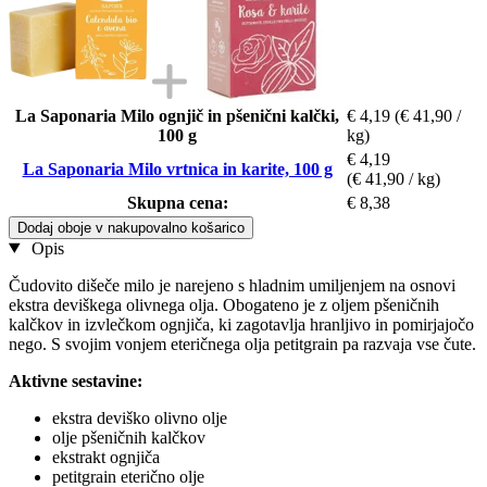
La Saponaria Milo ognjič in pšenični kalčki,
€ 4,19
(€ 41,90 /
100 g
kg)
€ 4,19
La Saponaria Milo vrtnica in karite, 100 g
(€ 41,90 / kg)
Skupna cena:
€ 8,38
Dodaj oboje v nakupovalno košarico
Opis
Čudovito dišeče milo je narejeno s hladnim umiljenjem na osnovi
ekstra deviškega olivnega olja. Obogateno je z oljem pšeničnih
kalčkov in izvlečkom ognjiča, ki zagotavlja hranljivo in pomirjajočo
nego. S svojim vonjem eteričnega olja petitgrain pa razvaja vse čute.
Aktivne sestavine:
ekstra deviško olivno olje
olje pšeničnih kalčkov
ekstrakt ognjiča
petitgrain eterično olje