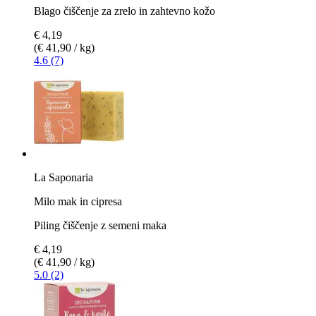
Blago čiščenje za zrelo in zahtevno kožo
€ 4,19
(€ 41,90 / kg)
4.6 (7)
La Saponaria
Milo mak in cipresa
Piling čiščenje z semeni maka
€ 4,19
(€ 41,90 / kg)
5.0 (2)