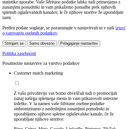
statistike uporabe. Vaše šifrirane podatke lahko tudi primerjamo z
zunanjimi ponudniki in vam prikažemo ponudbe prek njihovih
spletnih oglaševalskih kanalov, le če njihove storitve že uporabljate
sami.
Preden podate soglasje, se pozanimajte v nastavitvah in v naši
izjavi
o varovanju osebnih podatkov
.
Strinjam se
Samo obvezno
Prilagajanje nastavitev
Politika zasebnosti
Posamezne nastavitve za varstvo podatkov
Customer match marketing
Z vašo privolitvijo vas bomo obveščali tudi o promocijah
zunaj našega spletnega mesta in vam prikazovali ustrezne
izdelke. V ta namen vaše šifrirane osebne podatke
sinhroniziramo z naslednjimi zunanjimi ponudniki in
uporabljamo njihove spletne oglaševalske kanale, če že
uporabljate njihove storitve:
Bing, Criteo, Meta, Google, LinkedIn, Pinterest, TikTok