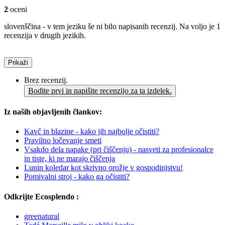
2
oceni
slovenščina - v tem jeziku še ni bilo napisanih recenzij. Na voljo je 1
recenzija v drugih jezikih.
Prikaži
Brez recenzij.
Bodite prvi in napišite recenzijo za ta izdelek.
Iz naših objavljenih člankov:
Kavč in blazine - kako jih najbolje očistiti?
Pravilno ločevanje smeti
Vsakdo dela napake (pri čiščenju) - nasveti za profesionalce
in tiste, ki ne marajo čiščenja
Lunin koledar kot skrivno orožje v gospodinjstvu!
Pomivalni stroj - kako ga očistiti?
Odkrijte Ecosplendo :
greenatural