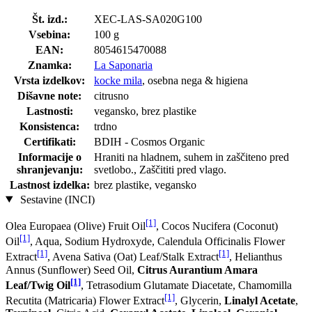
Št. izd.:
XEC-LAS-SA020G100
Vsebina:
100 g
EAN:
8054615470088
Znamka:
La Saponaria
Vrsta izdelkov:
kocke mila
, osebna nega & higiena
Dišavne note:
citrusno
Lastnosti:
vegansko, brez plastike
Konsistenca:
trdno
Certifikati:
BDIH - Cosmos Organic
Informacije o
Hraniti na hladnem, suhem in zaščiteno pred
shranjevanju:
svetlobo., Zaščititi pred vlago.
Lastnost izdelka:
brez plastike, vegansko
Sestavine (INCI)
[1]
Olea Europaea (Olive) Fruit Oil
, Cocos Nucifera (Coconut)
[1]
Oil
, Aqua, Sodium Hydroxyde, Calendula Officinalis Flower
[1]
[1]
Extract
, Avena Sativa (Oat) Leaf/Stalk Extract
, Helianthus
Annus (Sunflower) Seed Oil,
Citrus Aurantium Amara
[1]
Leaf/Twig Oil
, Tetrasodium Glutamate Diacetate, Chamomilla
[1]
Recutita (Matricaria) Flower Extract
, Glycerin,
Linalyl Acetate
,