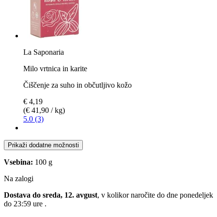
La Saponaria
Milo vrtnica in karite
Čiščenje za suho in občutljivo kožo
€ 4,19
(€ 41,90 / kg)
5.0 (3)
Prikaži dodatne možnosti
Vsebina:
100 g
Na zalogi
Dostava do sreda, 12. avgust
, v kolikor naročite do dne
ponedeljek
do 23:59 ure
.