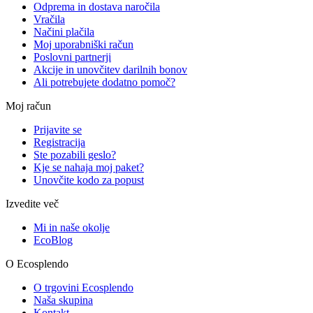
Odprema in dostava naročila
Vračila
Načini plačila
Moj uporabniški račun
Poslovni partnerji
Akcije in unovčitev darilnih bonov
Ali potrebujete dodatno pomoč?
Moj račun
Prijavite se
Registracija
Ste pozabili geslo?
Kje se nahaja moj paket?
Unovčite kodo za popust
Izvedite več
Mi in naše okolje
EcoBlog
O Ecosplendo
O trgovini Ecosplendo
Naša skupina
Kontakt