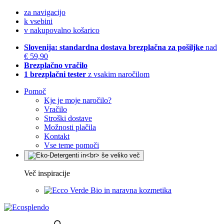
za navigacijo
k vsebini
v nakupovalno košarico
Slovenija: standardna dostava brezplačna za pošiljke
nad
€ 59,90
Brezplačno vračilo
1 brezplačni tester
z vsakim naročilom
Pomoč
Kje je moje naročilo?
Vračilo
Stroški dostave
Možnosti plačila
Kontakt
Vse teme pomoči
Več inspiracije
Bio in naravna kozmetika