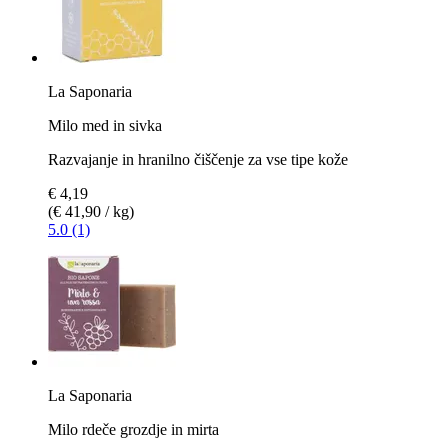
La Saponaria
Milo med in sivka
Razvajanje in hranilno čiščenje za vse tipe kože
€ 4,19
(€ 41,90 / kg)
5.0 (1)
La Saponaria
Milo rdeče grozdje in mirta