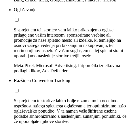
Oglaševanje
S sprejetjem teh storitev vam lahko prikazujemo oglase,
prilagojene vašim interesom, sponzorirane vsebine ali
promocije za naše spletno mesto ali izdelke, ki temleljijo na
osnovi vašega vedenja pri brskanju in nakupovanju, ter
merimo njihov uspeh. Z vašim soglasjem na tej spletni strani
uporabljamo naslednje storitve tretjih oseb:
Meta-Pixel, Microsoft Advertising, Priporočila izdelkov na
podlagi klikov, Ads Defender
Razširjen Conversion Tracking
S sprejetjem te storitve lahko bolje razumemo in ocenimo
uspešnost našega spletnega oglaševanja ter optimiziramo našo
oglaševalsko ponudbo. V ta namen vaše šifrirane osebne
podatke sinhroniziramo z naslednjimi zunanjimi ponudniki, če
že uporabljate njihove storitve: